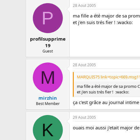
28 Aout 2005
P
ma fille a été major de sa prom
et j'en suis trés fier ! :wacko:
profilsupprime
19
Guest
28 Aout 2005
M
MARQUIS75 link=topic=669.msg11
ma fille a été major de sa promo C
et j'en suis trés fier ! :wacko:
mirzhin
ça c'est grâce au journal intime
Best Member
29 Aout 2005
K
ouais moi aussi j'etait major de 