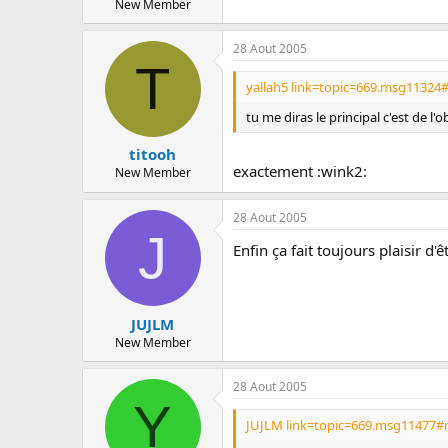
New Member
28 Aout 2005
T
yallah5 link=topic=669.msg11324
tu me diras le principal c'est de l'
titooh
exactement :wink2:
New Member
28 Aout 2005
J
Enfin ça fait toujours plaisir d
JUJLM
New Member
28 Aout 2005
Y
JUJLM link=topic=669.msg11477#