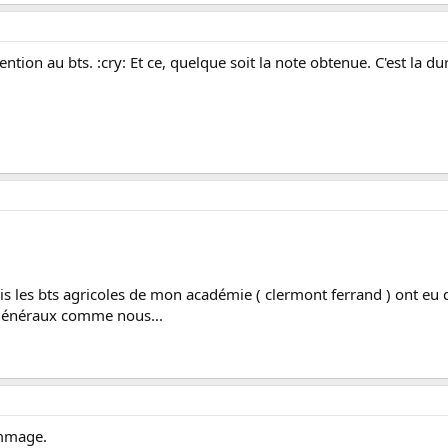
ention au bts. :cry: Et ce, quelque soit la note obtenue. C'est la dur
ais les bts agricoles de mon académie ( clermont ferrand ) ont eu de
 généraux comme nous...
ommage.