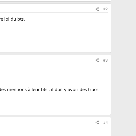
#2
e loi du bts.
#3
s mentions à leur bts.. il doit y avoir des trucs
#4