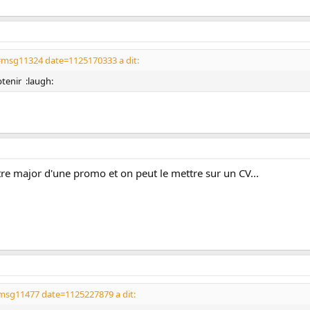
#msg11324 date=1125170333 a dit:
obtenir :laugh:
'être major d'une promo et on peut le mettre sur un CV...
msg11477 date=1125227879 a dit: