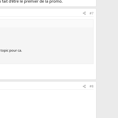
u fait d'être le premier de la promo.
#7
 topic pour ca.
#8