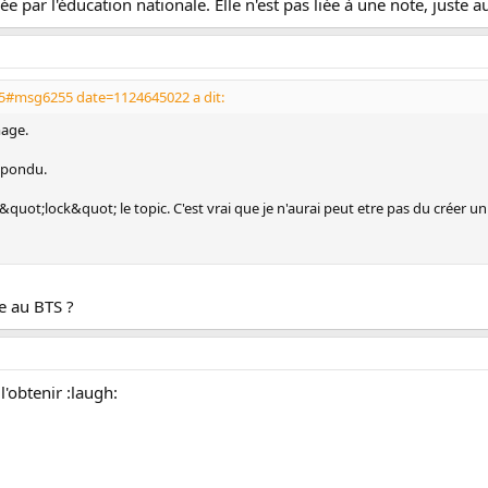
e par l'éducation nationale. Elle n'est pas liée à une note, juste a
5#msg6255 date=1124645022 a dit:
mage.
répondu.
quot;lock&quot; le topic. C'est vrai que je n'aurai peut etre pas du créer un
e au BTS ?
 l'obtenir :laugh: