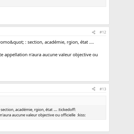
#12
omo&quot; : section, académie, rgion, état ....
tte appellation n'aura aucune valeur objective ou
#13
tion, académie, rgion, état .... :tickedoff:
n'aura aucune valeur objective ou officielle :kiss: