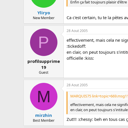
Enfin ça fait toujours plaisir d'êt
Yliryo
Ca c'est certain, tu te la pète
New Member
28 Aout 2005
P
effectivement, mais cela ne sig
:tickedoff:
en clair, on peut toujours s'in
officielle :kiss:
profilsupprime
19
Guest
28 Aout 2005
M
MARQUIS75 link=topic=669.msg11
effectivement, mais cela ne signif
en clair, on peut toujours s'intitu
mirzhin
Zut!!! :chessy: beh en tous ca
Best Member