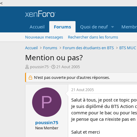
<
Accueil
Forums
Quoi de neuf
Membr
Nouveaux messages
Rechercher dans les forums
Accueil
Forums
Forum des étudiants en BTS
Mention ou pas?
A
D
poussin75
21 Aout 2005
u
a
t
N'est pas ouverte pour d'autres réponses.
t
e
e
u
d
21 Aout 2005
r
e
P
d
d
Salut à tous, je post ce topic p
e
é
Je suis diplômé du BTS Action co
l
b
comme pour le bac ou pour les 
a
u
Je pense que ca n'existe pas en 
d
t
poussin75
i
New Member
Salut et merci
s