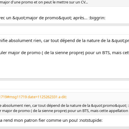
re major d'une promo et on peut le mettre sur un CV...
s avec un &quot;major de promo&quot; après... :biggrin:
nifie absolument rien, car tout dépend de la nature de la &quot;pr
tituler major de promo ( de la sienne propre) pour un BTS, mais ce
719#msg11719 date=1125262331 a dit:
ie absolument rien, car tout dépend de la nature de la &quot;promo&quot; : sec
ler major de promo ( de la sienne propre) pour un BTS, mais cette appellation 
s ça rend mon patron fier comme un pou! :notstupide: