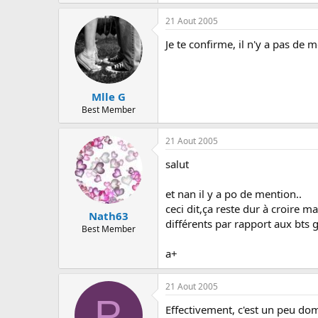
c
u
21 Aout 2005
s
s
Je te confirme, il n'y a pas de m
i
o
n
Mlle G
Best Member
21 Aout 2005
salut
et nan il y a po de mention..
ceci dit,ça reste dur à croire m
Nath63
différents par rapport aux bts
Best Member
a+
21 Aout 2005
P
Effectivement, c'est un peu d