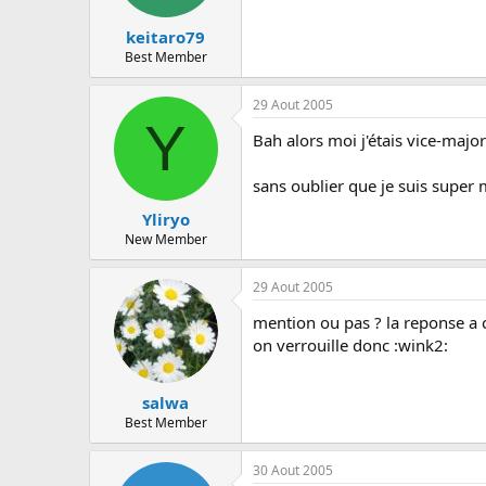
keitaro79
Best Member
29 Aout 2005
Y
Bah alors moi j'étais vice-majo
sans oublier que je suis super 
Yliryo
New Member
29 Aout 2005
mention ou pas ? la reponse a 
on verrouille donc :wink2:
salwa
Best Member
30 Aout 2005