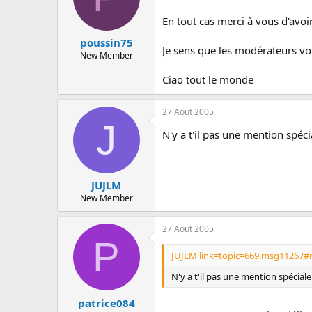
En tout cas merci à vous d'avoi
poussin75
Je sens que les modérateurs von
New Member
Ciao tout le monde
27 Aout 2005
J
N'y a t'il pas une mention spé
JUJLM
New Member
27 Aout 2005
P
JUJLM link=topic=669.msg11267#
N'y a t'il pas une mention spéci
patrice084