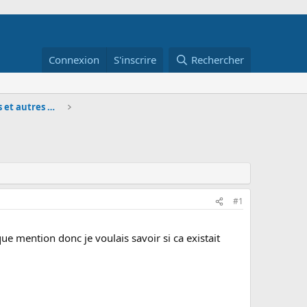
Connexion
S'inscrire
Rechercher
BTS MUC - Questions générales et autres matières p
#1
que mention donc je voulais savoir si ca existait