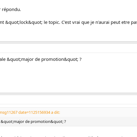
r répondu.
t &quot;lock&quot; le topic. C'est vrai que je n'aurai peut etre pa
ciale &quot;major de promotion&quot; ?
msg11267 date=1125156934 a dit:
ale &quot;major de promotion&quot; ?