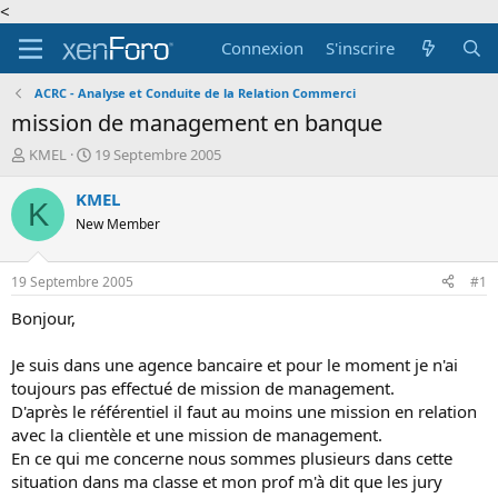
<
Connexion
S'inscrire
ACRC - Analyse et Conduite de la Relation Commerci
mission de management en banque
A
D
KMEL
19 Septembre 2005
u
a
t
t
KMEL
K
e
e
New Member
u
d
r
e
d
d
19 Septembre 2005
#1
e
é
l
b
Bonjour,
a
u
d
t
Je suis dans une agence bancaire et pour le moment je n'ai
i
toujours pas effectué de mission de management.
s
D'après le référentiel il faut au moins une mission en relation
c
avec la clientèle et une mission de management.
u
s
En ce qui me concerne nous sommes plusieurs dans cette
s
situation dans ma classe et mon prof m'à dit que les jury
i