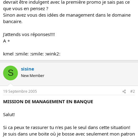
devrait être indulgent avec la première promo je sais pas ce
o
que vous en pensez ?
n
Sinon avez vous des idées de management dans le domaine
bancaire.
J'attends vos réponses!!!!
A +
kmel :smile: :smile: :wink2:
sisine
S
New Member
19 Septembre 2005
#2
MISSION DE MANAGEMENT EN BANQUE
Salut!
Si ca peux te rassurer tu n'es pas le seul dans cette situation!
Je suis dans une boite où je bosse avec seulement mon patron