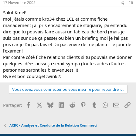
17 Novembre 2005
#6
Salut Kmel!
moi j'étais comme kro34 chez LCL et comme fiche
management j'ai pris encadrement de stagiaire, j'ai entendu
dire que tu pouvais faire aussi un tableau de bord (mais je
suis pas sur que ça passe) ou bien un briefing moi je l'ai pas
pris car je l'ai pas fais et j'ai pas envie de me planter le jour de
l'examen!
Par contre côté fiche relations clients si tu pouvais me donner
quelques idées aussi ça serait sympa (toutes aides d'autres
personnes seront les bienvenues) !!!
Bye et bon courage! :wink2:
Vous devez vous connecter ou vous inscrire pour répondre ici.
Facebook
X
Bluesky
LinkedIn
Reddit
Pinterest
Tumblr
WhatsApp
Email
Li
Partager:
ACRC - Analyse et Conduite de la Relation Commerci