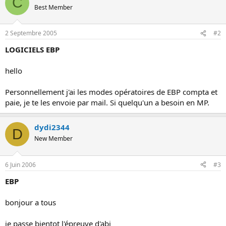
C
o
Best Member
n
2 Septembre 2005
#2
LOGICIELS EBP
hello
Personnellement j'ai les modes opératoires de EBP compta et
paie, je te les envoie par mail. Si quelqu'un a besoin en MP.
dydi2344
D
New Member
6 Juin 2006
#3
EBP
bonjour a tous
je passe bientot l'épreuve d'abi