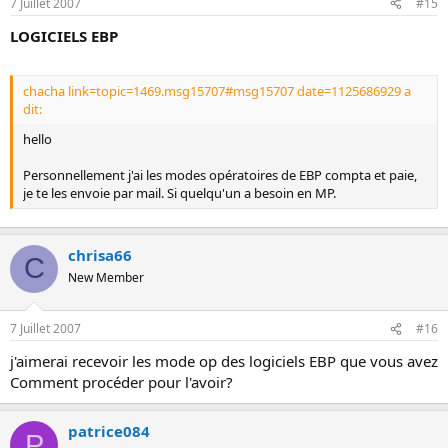
7 Juillet 2007
#15
LOGICIELS EBP
chacha link=topic=1469.msg15707#msg15707 date=1125686929 a
dit:
hello
Personnellement j'ai les modes opératoires de EBP compta et paie,
je te les envoie par mail. Si quelqu'un a besoin en MP.
chrisa66
C
New Member
7 Juillet 2007
#16
j'aimerai recevoir les mode op des logiciels EBP que vous avez
Comment procéder pour l'avoir?
patrice084
P