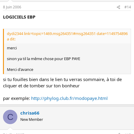
8 Juin 2006
#14
LOGICIELS EBP
dydi2344 link=topic=1469.msg264351#msg264351 date=1149754896
a dit:
merci
sinon ya til la même chose pour EBP PAYE
Merci d'avance
si tu fouilles bien dans le lien tu verras sommaire, à toi de
cliquer et de tomber sur ton bonheur
par exemple:
http://phylog.club.fr/modopaye.html
chrisa66
C
New Member