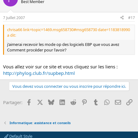
Best Member
7 Juillet 2007
#17
chrisa66 link=topic=1469.msg658730#msg658730 date=1183818990
a dit:
j'aimerai recevoir les mode op des logiciels EBP que vous avez
Comment procéder pour l'avoir?
Vous allez voir sur ce site et vous cliquez sur les liens :
http://phylog.club.fr/supbep.html
Vous devez vous connecter ou vous inscrire pour répondre ici.
Facebook
X
Bluesky
LinkedIn
Reddit
Pinterest
Tumblr
WhatsApp
Email
Li
Partager:
Informatique: assistance et conseils
Default Style