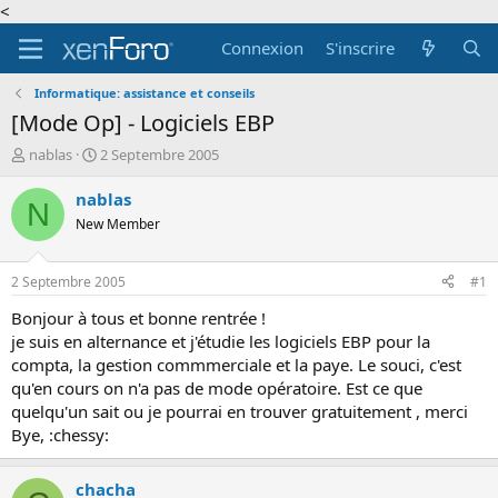
<
Connexion
S'inscrire
Informatique: assistance et conseils
[Mode Op] - Logiciels EBP
A
D
nablas
2 Septembre 2005
u
a
t
t
nablas
N
e
e
New Member
u
d
r
e
d
d
2 Septembre 2005
#1
e
é
l
b
Bonjour à tous et bonne rentrée !
a
u
je suis en alternance et j'étudie les logiciels EBP pour la
d
t
compta, la gestion commmerciale et la paye. Le souci, c'est
i
qu'en cours on n'a pas de mode opératoire. Est ce que
s
quelqu'un sait ou je pourrai en trouver gratuitement , merci
c
Bye, :chessy:
u
s
s
chacha
i