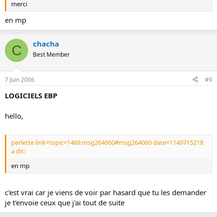
merci
en mp
chacha
C
Best Member
7 Juin 2006
#9
LOGICIELS EBP
hello,
perlette link=topic=1469.msg264060#msg264060 date=1149715218
a dit:
en mp
c'est vrai car je viens de voir par hasard que tu les demander
je t'envoie ceux que j'ai tout de suite