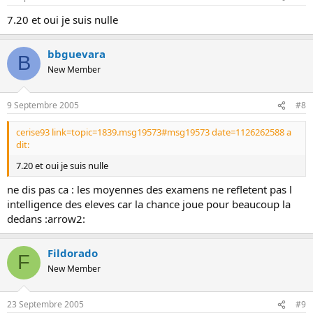
7.20 et oui je suis nulle
bbguevara
B
New Member
9 Septembre 2005
#8
cerise93 link=topic=1839.msg19573#msg19573 date=1126262588 a
dit:
7.20 et oui je suis nulle
ne dis pas ca : les moyennes des examens ne refletent pas l
intelligence des eleves car la chance joue pour beaucoup la
dedans :arrow2:
Fildorado
F
New Member
23 Septembre 2005
#9