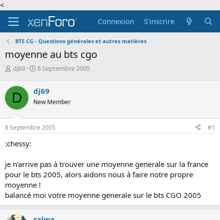
<
Connexion
S'inscrire
BTS CG - Questions générales et autres matières
moyenne au bts cgo
A
D
dj69
8 Septembre 2005
u
a
t
t
dj69
D
e
e
New Member
u
d
r
e
d
d
8 Septembre 2005
#1
e
é
l
b
:chessy:
a
u
d
t
je n'arrive pas à trouver une moyenne generale sur la france
i
pour le bts 2005, alors aidons nous à faire notre propre
s
c
moyenne !
u
balancé moi votre moyenne generale sur le bts CGO 2005
s
s
i
salwa