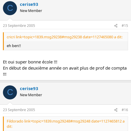
cerise93
C
New Member
23 Septembre 2005
#15
cricri link=topic=1839.msg29238#msg29238 date=1127465080 a dit:
eh ben!!
Et oui super bonne école !!!
En début de deuxième année on avait plus de prof de compta
!!!
cerise93
C
New Member
23 Septembre 2005
#16
Fildorado link=topic=1839.msg29248#msg29248 date=1127465812 a
dit: