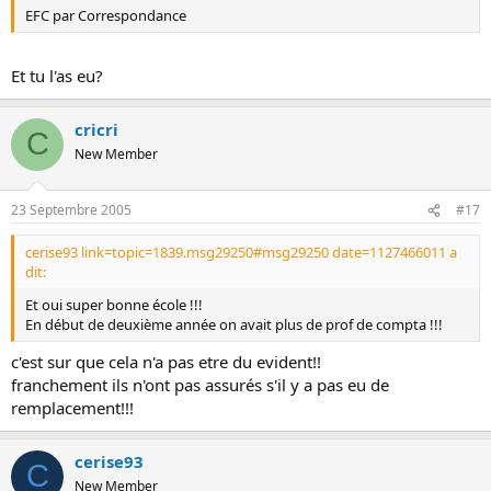
EFC par Correspondance
Et tu l'as eu?
cricri
C
New Member
23 Septembre 2005
#17
cerise93 link=topic=1839.msg29250#msg29250 date=1127466011 a
dit:
Et oui super bonne école !!!
En début de deuxième année on avait plus de prof de compta !!!
c'est sur que cela n'a pas etre du evident!!
franchement ils n'ont pas assurés s'il y a pas eu de
remplacement!!!
cerise93
C
New Member