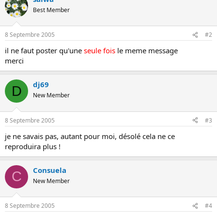
o
Best Member
n
8 Septembre 2005
#2
il ne faut poster qu'une
seule fois
le meme message
merci
dj69
D
New Member
8 Septembre 2005
#3
je ne savais pas, autant pour moi, désolé cela ne ce
reproduira plus !
Consuela
C
New Member
8 Septembre 2005
#4