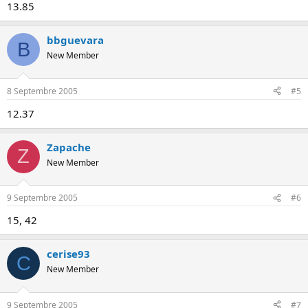
13.85
bbguevara
B
New Member
8 Septembre 2005
#5
12.37
Zapache
Z
New Member
9 Septembre 2005
#6
15, 42
cerise93
C
New Member
9 Septembre 2005
#7