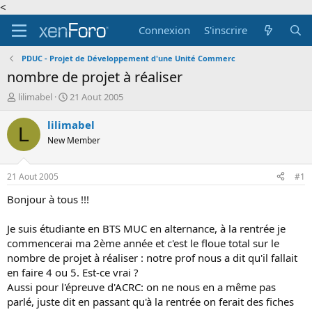
<
Connexion
S'inscrire
PDUC - Projet de Développement d'une Unité Commerc
nombre de projet à réaliser
A
D
lilimabel
21 Aout 2005
u
a
t
t
lilimabel
L
e
e
New Member
u
d
r
e
d
d
21 Aout 2005
#1
e
é
l
b
Bonjour à tous !!!
a
u
d
t
Je suis étudiante en BTS MUC en alternance, à la rentrée je
i
commencerai ma 2ème année et c'est le floue total sur le
s
nombre de projet à réaliser : notre prof nous a dit qu'il fallait
c
en faire 4 ou 5. Est-ce vrai ?
u
s
Aussi pour l'épreuve d'ACRC: on ne nous en a même pas
s
parlé, juste dit en passant qu'à la rentrée on ferait des fiches
i