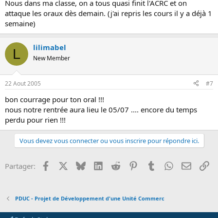
Nous dans ma classe, on a tous quasi finit l'ACRC et on
attaque les oraux dès demain. (j'ai repris les cours il y a déjà 1
semaine)
lilimabel
L
New Member
22 Aout 2005
#7
bon courrage pour ton oral !!!
nous notre rentrée aura lieu le 05/07 .... encore du temps
perdu pour rien !!!
Vous devez vous connecter ou vous inscrire pour répondre ici.
Facebook
X
Bluesky
LinkedIn
Reddit
Pinterest
Tumblr
WhatsApp
Email
Li
Partager:
PDUC - Projet de Développement d'une Unité Commerc