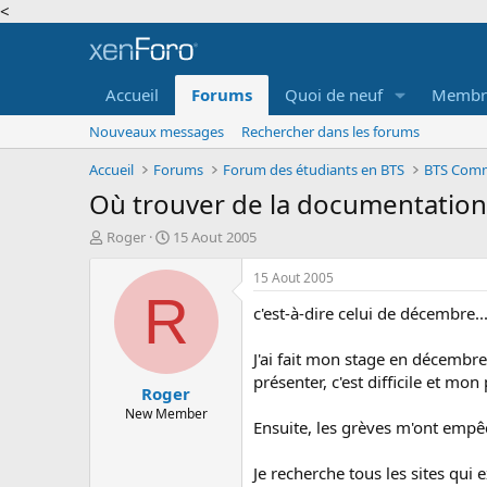
<
Accueil
Forums
Quoi de neuf
Membr
Nouveaux messages
Rechercher dans les forums
Accueil
Forums
Forum des étudiants en BTS
BTS Comm
Où trouver de la documentation 
A
D
Roger
15 Aout 2005
u
a
t
t
15 Aout 2005
e
e
R
c'est-à-dire celui de décembre..
u
d
r
e
d
d
J'ai fait mon stage en décembre
e
é
présenter, c'est difficile et mon 
Roger
l
b
a
u
New Member
Ensuite, les grèves m'ont empêc
d
t
i
s
Je recherche tous les sites qui