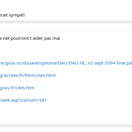
erait sympa!!
e net pourront t aider pas mal
ne.gouv.nc/douane/sydonia/DAU/DAU-NC_V2-sept-2004-final.pd
ie/cites/fr/html/cites.html
gouv.fr/cites.htm
teseek.asp?cusnum=581