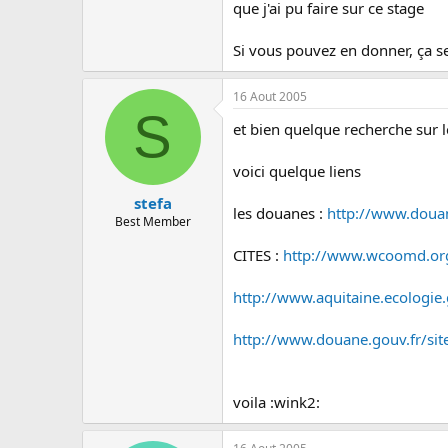
c
que j'ai pu faire sur ce stage
u
s
Si vous pouvez en donner, ça s
s
i
o
16 Aout 2005
n
S
et bien quelque recherche sur l
voici quelque liens
stefa
les douanes :
http://www.doua
Best Member
CITES :
http://www.wcoomd.org/
http://www.aquitaine.ecologie.
http://www.douane.gouv.fr/si
voila :wink2: