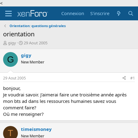
<
Connexion
S'inscrire
Orientation: questions générales
orientation
A
D
gigy
29 Aout 2005
u
a
t
t
gigy
G
e
e
New Member
u
d
r
e
d
d
29 Aout 2005
#1
e
é
l
b
bonjour,
a
u
Je voudrai savoir. J'aimerai faire une troisième année après
d
t
mon bts ad dans les ressources humaines savez vous
i
comment faire?
s
Où me renseigner?
c
u
s
timeismoney
T
s
New Member
i