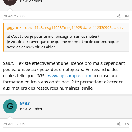
New Member
29 Aout 2005
#4
gigy link=topic=1143.msg11923#msg11923 date=1125309024 a dit:
et c'est tu ou je pourrai me renseigner sur les metier?
Je voudrai trouver quelque qui me mermettrai de communiquer
avec les gens? Voir les aider
Salut, il existe effectivement une licence pro mais cependant
peu valorisée aux yeux des employeurs. En revanche des
ecoles telle que l'IGS :
www.igscampus.com
propose une
formation en trois ans après bac+2 te permettant d'accéder
aux métiers des ressources humaines :smile:
gigy
G
New Member
29 Aout 2005
#5