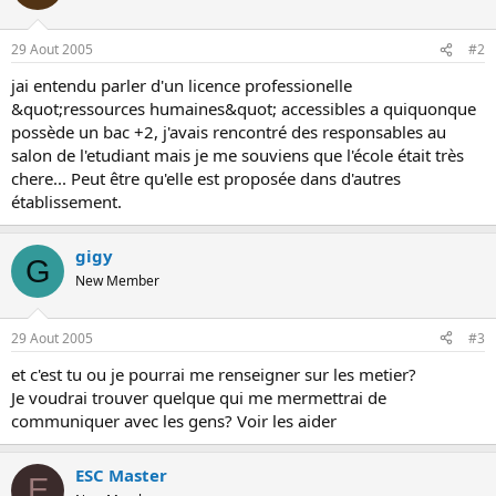
o
n
29 Aout 2005
#2
jai entendu parler d'un licence professionelle
&quot;ressources humaines&quot; accessibles a quiquonque
possède un bac +2, j'avais rencontré des responsables au
salon de l'etudiant mais je me souviens que l'école était très
chere... Peut être qu'elle est proposée dans d'autres
établissement.
gigy
G
New Member
29 Aout 2005
#3
et c'est tu ou je pourrai me renseigner sur les metier?
Je voudrai trouver quelque qui me mermettrai de
communiquer avec les gens? Voir les aider
ESC Master
E