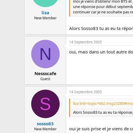
moi je viens d'obtenir mon BTS et j
une réponse pour début septembre si
continuer car je ne souhaite pas re
liza
New Member
Alors Sosso83 tu as eu ta répon
14 Septembre 2005
N
oui, mais dans un tout autre d
Nessscafe
Guest
14 Septembre 2005
S
liza link=topic=662.msg23280#ms
Alors Sosso83 tu as eu ta réponse,
sosso83
oui je suis prise et je viens d
New Member