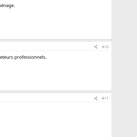
 ménage.
#10
heteurs professionnels.
#11