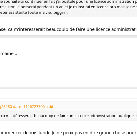
e souhaiterai continuer en fait j'ai postulé pour une licence administration pub
 non je bosserai pendant un an et je m'insrirai en licence pro mais je ne sai
ster assistante toute ma vie. :biggrin:
se, ca m'intéresserait beaucouip de faire une licence administrat
omaine...
g23280 date=1126727306 a dit:
 ca m'intéresserait beaucouip de faire une licence administration publique :
e commencer depuis lundi. Je ne peux pas en dire grand chose pour 