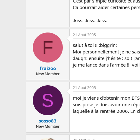
C'est par simple curiosité et au
c
u
Ca pourrait aider certaines pers
s
s
:kiss: :kiss: :kiss:
i
o
n
21 Aout 2005
F
salut à toi !! :biggrin:
Moi personnellement je ne sais pa
:laugh: ensuite j'hésite : soit 
je me lance dans l'armée !!! voi
fraizoo
New Member
21 Aout 2005
S
moi je viens d'obtenir mon BTS e
suis prise je dois avoir une ré
laquelle à la rentrée 2006. En c
sosso83
New Member