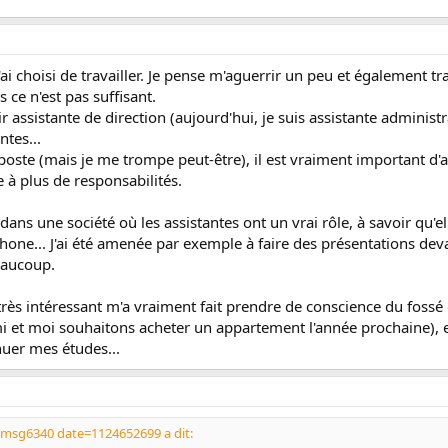
'ai choisi de travailler. Je pense m'aguerrir un peu et également t
 ce n'est pas suffisant.
ir assistante de direction (aujourd'hui, je suis assistante adminis
ntes...
oste (mais je me trompe peut-être), il est vraiment important d'a
 à plus de responsabilités.
e dans une société où les assistantes ont un vrai rôle, à savoir qu'
hone... J'ai été amenée par exemple à faire des présentations de
eaucoup.
rès intéressant m'a vraiment fait prendre de conscience du fossé e
ami et moi souhaitons acheter un appartement l'année prochaine), 
nuer mes études...
msg6340 date=1124652699 a dit: