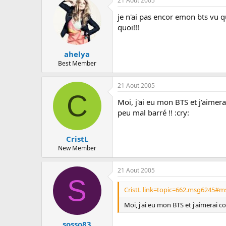
21 Aout 2005
je n'ai pas encor emon bts vu 
quoi!!!
ahelya
Best Member
21 Aout 2005
C
Moi, j'ai eu mon BTS et j'aimer
peu mal barré !! :cry:
CristL
New Member
21 Aout 2005
S
CristL link=topic=662.msg6245#m
Moi, j'ai eu mon BTS et j'aimerai c
sosso83