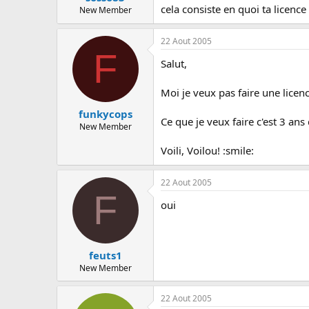
cela consiste en quoi ta licence
New Member
22 Aout 2005
F
Salut,
Moi je veux pas faire une lice
funkycops
Ce que je veux faire c'est 3 an
New Member
Voili, Voilou! :smile:
22 Aout 2005
F
oui
feuts1
New Member
22 Aout 2005