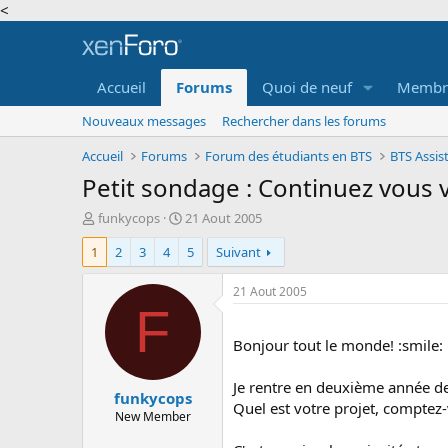
<
Accueil
Forums
Quoi de neuf
Membr
Nouveaux messages
Rechercher dans les forums
Accueil
Forums
Forum des étudiants en BTS
BTS Assi
Petit sondage : Continuez vous 
A
D
funkycops
21 Aout 2005
u
a
1
2
3
4
5
Suivant
t
t
e
e
u
d
21 Aout 2005
r
e
F
d
d
e
é
Bonjour tout le monde! :smile:
l
b
a
u
Je rentre en deuxième année de
funkycops
d
t
Quel est votre projet, comptez-
i
New Member
s