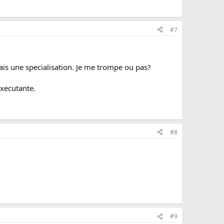
#7
ais une specialisation. Je me trompe ou pas?
executante.
#8
#9