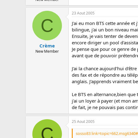
23 Aout 2005
C
J'ai eu mon BTS cette année et j
bilingue, j'ai un bon niveau mais
Ensuite, je vais tenter de deven
encore diriger un pool d'assista
Crème
Je pense que pour ce genre de p
New Member
avant que de pouvoir prétendre
J'ai la chance aujourd'hui d'êtr
des fax et de répondre au télép
anglais. J'apprends vraiment b
Le BTS en alternance,bien que t
j'ai un loyer à payer (et mon 
de fait, je ne pouvais pas conti
25 Aout 2005
C
sosso83 link=topic=662.msg6340#