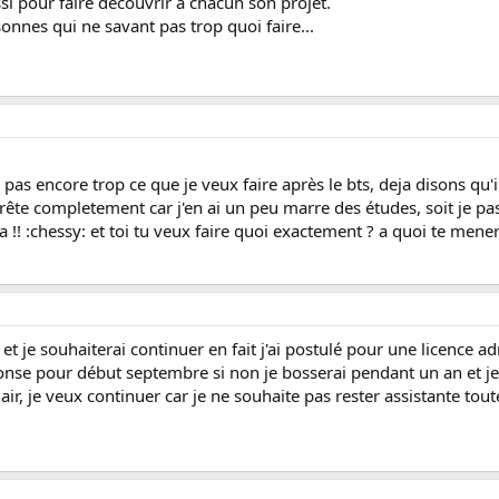
ssi pour faire découvrir à chacun son projet.
onnes qui ne savant pas trop quoi faire...
s encore trop ce que je veux faire après le bts, deja disons qu'il f
j'arrête completement car j'en ai un peu marre des études, soit je 
la !! :chessy: et toi tu veux faire quoi exactement ? a quoi te mene
t je souhaiterai continuer en fait j'ai postulé pour une licence ad
ponse pour début septembre si non je bosserai pendant un an et je 
lair, je veux continuer car je ne souhaite pas rester assistante tout