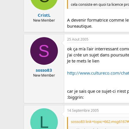
cela consiste en quoi ta licence pr
CristL
A devenir formatrice comme les 
New Member
bureautique.
25 Aout 2005
S
ok ça m'a l'air interressant com
j'ai crée un sujet dans poursuit
Je te mets le lien
sosso83
http://www.cultureco.com/cha
New Member
car je sais que ce sujet-ci n'est
:biggrin:
14 Septembre 2005
L
sosso83 link=topic=662.msg6167#