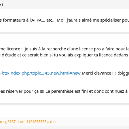
o ?
formateurs à l'AFPA... etc... Moi, j'aurais aimé me spécialiser p
me licence !! je suis à la recherche d'une licence pro a faire pour 
e d'étude et ce serait bien si tu voulais expliquer ta licence dedans
t-bts/index.php/topic,345.new.html#new
Merci d'avance !!! :biggr
 pas réserver pour ça !!!! La parenthèse est fini et donc continuez à
msg6167 date=1124638555 a dit: