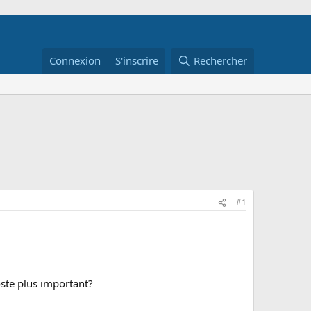
Connexion
S'inscrire
Rechercher
#1
oste plus important?