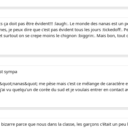
cs ça doit pas être évident!!! :laugh:. Le monde des nanas est un
es, je peux dire que c'est pas évident tous les jours :tickedoff:. 
urtout on se crepe moins le chignon :biggrin:. Mais bon, tout d
est sympa
 &quot;nanas&quot; me pèse mais c'est ce mélange de caractére et
s j'ai vu quelqu'un de corée du sud et je voulais entrer en contact 
 bizarre parce que nous dans la classe, les garçons c'était un peu 