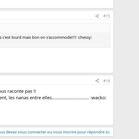
#15
 dis c'est lourd mais bon on s'accommode!!!! :chessy:
#16
us raconte pas !!
 nanas entre elles.............................. :wacko:
us devez vous connecter ou vous inscrire pour répondre ici.