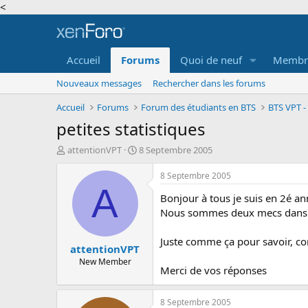
<
Accueil
Forums
Quoi de neuf
Membr
Nouveaux messages
Rechercher dans les forums
Accueil
Forums
Forum des étudiants en BTS
BTS VPT -
petites statistiques
A
D
attentionVPT
8 Septembre 2005
u
a
t
t
8 Septembre 2005
e
e
A
Bonjour à tous je suis en 2é a
u
d
r
e
Nous sommes deux mecs dans ma
d
d
e
é
Juste comme ça pour savoir, c
attentionVPT
l
b
a
u
New Member
Merci de vos réponses
d
t
i
s
8 Septembre 2005