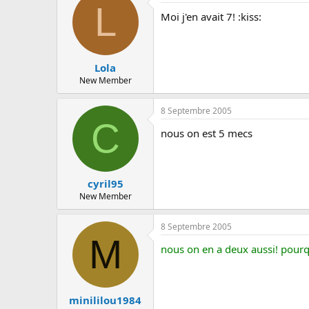
c
L
u
Moi j'en avait 7! :kiss:
s
s
i
o
Lola
n
New Member
8 Septembre 2005
C
nous on est 5 mecs
cyril95
New Member
8 Septembre 2005
M
nous on en a deux aussi! pourq
minililou1984