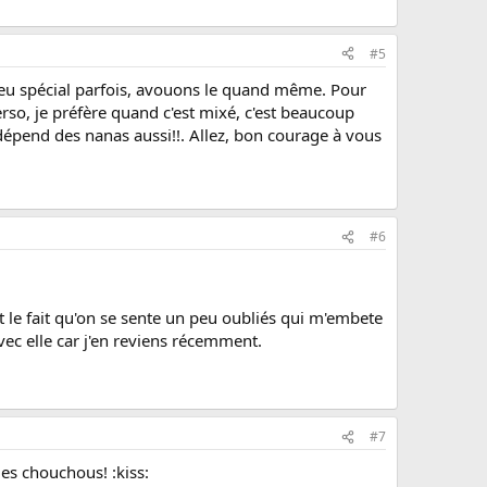
#5
 peu spécial parfois, avouons le quand même. Pour
Perso, je préfère quand c'est mixé, c'est beaucoup
épend des nanas aussi!!. Allez, bon courage à vous
#6
 le fait qu'on se sente un peu oubliés qui m'embete
avec elle car j'en reviens récemment.
#7
les chouchous! :kiss: