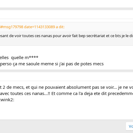
98#msg179798 date=1143133089 a dit:
pesant de voir toutes ces nanas pour avoir fait bep secrétariat et ce bts je le
e elles quelle m****
oi perso ça me saoule meme si j'ai pas de potes mecs
 2 de mecs, et qui ne pouvaient absolument pas se voir... je ne vo
avec toutes ces nanas...!! Et comme ca l'a deja ete dit precedemment, les
:wink2:
Vo