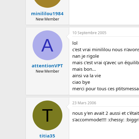
minililou1984
New Member
10 Septembre 2005
A
lol
c'est vrai minililou nous n'av
nan je rigole
mais c'est vrai q'avec un équil
attentionVPT
mais bon...
New Member
ainsi va la vie
ciao bye
merci pour tous ces ptitsmessage
23 Mars 2006
T
nous y'en avait 2 aussi et c'étai
s'accommode!!!! :chessy: :biggr
titia35