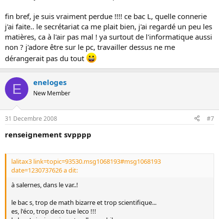
fin bref, je suis vraiment perdue !!!! ce bac L, quelle connerie
j'ai faite.. le secrétariat ca me plait bien, j'ai regardé un peu les
matières, ca à l'air pas mal ! ya surtout de l'informatique aussi
non ? j'adore être sur le pc, travailler dessus ne me
dérangerait pas du tout
eneloges
E
New Member
31 Decembre 2008
#7
renseignement svpppp
lalitax3 link=topic=93530.msg1068193#msg1068193
date=1230737626 a dit:
à salernes, dans le var..!
le bac s, trop de math bizarre et trop scientifique...
es, l'éco, trop deco tue leco !!!