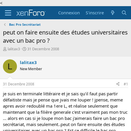
<
Connexion
S'inscrire
Bac Pro Secrétariat
peut on faire ensuite des études universitaires
avec un bac pro ?
A
D
lalitax3
31 Decembre 2008
u
a
t
t
lalitax3
L
e
e
New Member
u
d
r
e
d
d
31 Decembre 2008
#1
e
é
l
b
je suis en terminale littéraire et je sais qu'il faut pas partir
a
u
défaitiste mais je pense que jvais me louper ! jpense, meme
d
t
apres avoir redoublé ma 1ere L, et réalise seulement que
i
maintenant que la filière generale c'est vraiment pas mon truc
s
c
... alors en cas si je loupe mon bac j'aimerais faire un bac pro
u
secrétariat, mais seulement..peut on faire ensuite des études
s
universitaires avec un bac pro ? Est ce difficile le bac pro