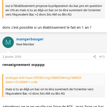
oui si l'établissement propose la préparation du bac pro en question
en UN an mais si tu as déjà un bac on te dira surement de t'orienter
vers l'équivalent Bac +2 donc bts AM ou Bts AG
donc c'est possible si un établissement le fait en 1 an ?
mangerbouger
M
New Member
3 Janvier 2009
#13
renseignement svpppp
eneloges link=topic=93530.msg1068925#msg1068925
date=1231004911 a dit:
mais si tu as déjà un bac on te dira surement de t'orienter vers
l'équivalent Bac +2 donc bts AM ou Bts AG
admettons qe je ne veuille pas faire de BTS , mais faire un bac