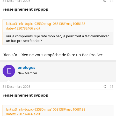
31 Decembre 2008
#4
renseignement svpppp
lalitax3 link=topic=93530.msg1068138#msg1068138
date=1230732466 a dit:
oui je comprends, si je rate mon bac, je peux tout à fait commencer
un bac pro secrétariat ?
Bien sûr ! Rien ne vous empêche de faire un Bac Pro Sec.
eneloges
E
New Member
31 Decembre 2008
#5
renseignement svpppp
lalitax3 link=topic=93530.msg1068138#msg1068138
date=1230732466 a dit: