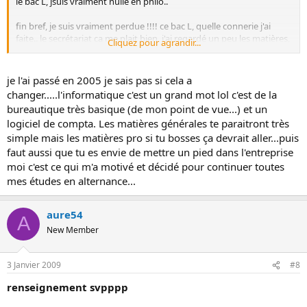
le bac L, jsuis vraiment nulle en philo..
fin bref, je suis vraiment perdue !!!! ce bac L, quelle connerie j'ai
faite.. le secrétariat ca me plait bien, j'ai regardé un peu les matières,
Cliquez pour agrandir...
ca à l'air pas mal ! ya surtout de l'informatique aussi non ? j'adore
être sur le pc, travailler dessus ne me dérangerait pas du tout
je l'ai passé en 2005 je sais pas si cela a
changer.....l'informatique c'est un grand mot lol c'est de la
bureautique très basique (de mon point de vue...) et un
logiciel de compta. Les matières générales te paraitront très
simple mais les matières pro si tu bosses ça devrait aller...puis
faut aussi que tu es envie de mettre un pied dans l'entreprise
moi c'est ce qui m'a motivé et décidé pour continuer toutes
mes études en alternance...
aure54
A
New Member
3 Janvier 2009
#8
renseignement svpppp