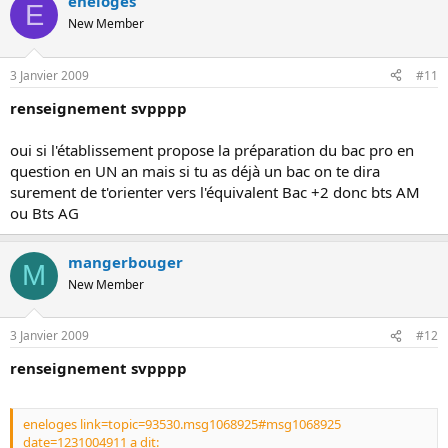
eneloges
E
New Member
3 Janvier 2009
#11
renseignement svpppp
oui si l'établissement propose la préparation du bac pro en
question en UN an mais si tu as déjà un bac on te dira
surement de t'orienter vers l'équivalent Bac +2 donc bts AM
ou Bts AG
mangerbouger
M
New Member
3 Janvier 2009
#12
renseignement svpppp
eneloges link=topic=93530.msg1068925#msg1068925
date=1231004911 a dit: