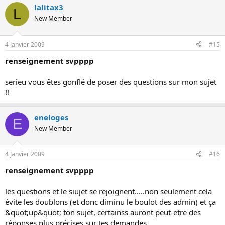
lalitax3
L
New Member
4 Janvier 2009
#15
renseignement svpppp
serieu vous êtes gonflé de poser des questions sur mon sujet
!!
eneloges
E
New Member
4 Janvier 2009
#16
renseignement svpppp
les questions et le siujet se rejoignent.....non seulement cela
évite les doublons (et donc diminu le boulot des admin) et ça
&quot;up&quot; ton sujet, certainss auront peut-etre des
réponses plus précises sur tes demandes