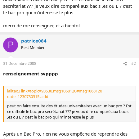
s
secrétariat ??? je veux dire comparé aux bac s ,es ou L ? c'est
i
le bac pro qui m'interesse le plus
o
n
merci de me renseigner, et a bientot
patrice084
P
Best Member
31 Decembre 2008
#2
renseignement svpppp
lalitax3 link=topic=93530.msg1068120#msg1068120
date=1230730315 a dit:
peut on faire ensuite des études universitaires avec un bac pro ? Est
ce difficile le bac pro secrétariat ??? je veux dire comparé aux bac s
,es ou L ? c'est le bac pro qui m'interesse le plus
Après un Bac Pro, rien ne vous empêche de reprendre des