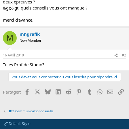
deux epreuves ?
o
&gt;&gt; quels conseils vous ont manque ?
n
merci d'avance.
mngrafik
M
New Member
16 Avril 2010
#2
Tu es Prof de Studio?
Vous devez vous connecter ou vous inscrire pour répondre ici.
Facebook
X
Bluesky
LinkedIn
Reddit
Pinterest
Tumblr
WhatsApp
Email
Li
Partager:
BTS Communication Visuelle
Default Style