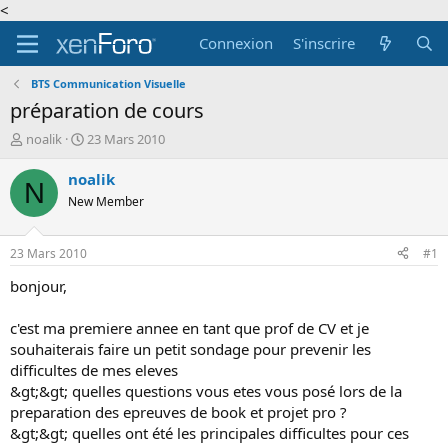
<
Connexion
S'inscrire
BTS Communication Visuelle
préparation de cours
A
D
noalik
23 Mars 2010
u
a
t
t
noalik
N
e
e
New Member
u
d
r
e
d
d
23 Mars 2010
#1
e
é
l
b
bonjour,
a
u
d
t
c'est ma premiere annee en tant que prof de CV et je
i
souhaiterais faire un petit sondage pour prevenir les
s
difficultes de mes eleves
c
&gt;&gt; quelles questions vous etes vous posé lors de la
u
s
preparation des epreuves de book et projet pro ?
s
&gt;&gt; quelles ont été les principales difficultes pour ces
i