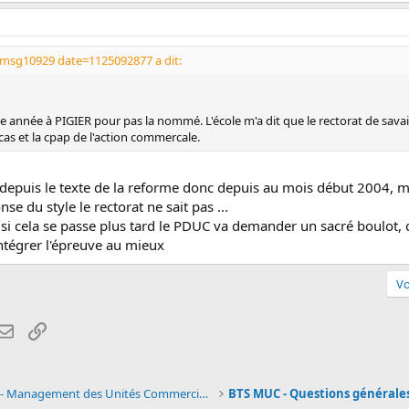
msg10929 date=1125092877 a dit:
 année à PIGIER pour pas la nommé. L'école m'a dit que le rectorat de savait
e cas et la cpap de l'action commercale.
éja depuis le texte de la reforme donc depuis au mois début 2004,
se du style le rectorat ne sait pas ...
si cela se passe plus tard le PDUC va demander un sacré boulot, c
ntégrer l'épreuve au mieux
Vo
atsApp
Email
Lien
BTS MUC - Management des Unités Commerciales