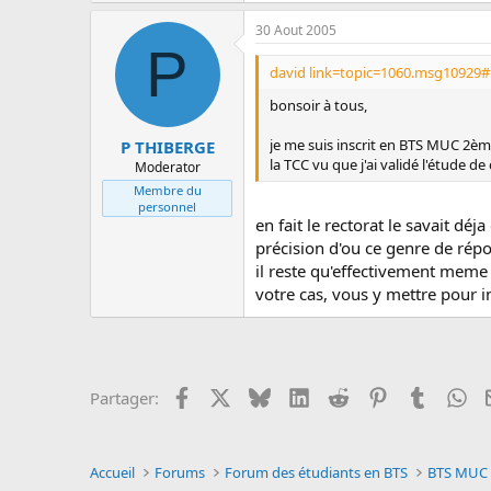
30 Aout 2005
P
david link=topic=1060.msg10929#
bonsoir à tous,
je me suis inscrit en BTS MUC 2ème
P THIBERGE
la TCC vu que j'ai validé l'étude d
Moderator
Membre du
personnel
en fait le rectorat le savait d
précision d'ou ce genre de répon
il reste qu'effectivement meme 
votre cas, vous y mettre pour i
Facebook
X
Bluesky
LinkedIn
Reddit
Pinterest
Tumblr
Wh
Partager:
Accueil
Forums
Forum des étudiants en BTS