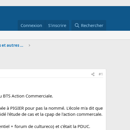
Connexion
S'inscrire
Rechercher
BTS MUC - Questions générales et autres matières p
#1
 du BTS Action Commerciale.
née à PIGIER pour pas la nommé. L'école m'a dit que
lidé l'étude de cas et la cpap de l'action commercale.
ntiel + forum de cultureco) et c'était la PDUC.