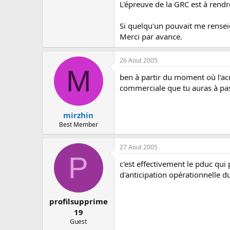
c
L'épreuve de la GRC est à rendr
u
s
Si quelqu'un pouvait me rensei
s
Merci par avance.
i
o
n
26 Aout 2005
M
ben à partir du moment où l'acr
commerciale que tu auras à pas
mirzhin
Best Member
27 Aout 2005
P
c'est effectivement le pduc qui p
d'anticipation opérationnelle du
profilsupprime
19
Guest