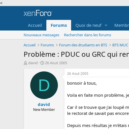
<
Accueil
Forums
Quoi de neuf
Membr
Nouveaux messages
Rechercher dans les forums
Accueil
Forums
Forum des étudiants en BTS
Problème : PDUC ou GRC qui rem
A
D
david
26 Aout 2005
u
a
t
t
26 Aout 2005
e
e
D
bonsoir à tous,
u
d
r
e
d
d
Voila en faite mon problème, je
e
é
david
l
b
Car il se trouve que j'ai loup
a
u
New Member
le rectorat de savait pas encore
d
t
i
s
Depuis mes résultas je m'étais r