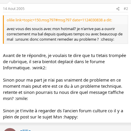
o
14 Aout 2005
#2
n
olilie link=topic=150.msg797#msg797 date=1124030838 a dit:
avez vous des soucis avec msn hotmail? je n'arrive pas a ouvrir
correctement ma bal depuis quelques temps ou avec beaucoup de
mal :unsure: donc comment remedier au probleme ? :chessy:
Avant de te répondre, je voulais te dire que tu t'etais trompée
de rubrique, il sera bientot deplacé dans le forume
Informatique. :wink2:
Sinon pour ma part je n'ai pas vraiment de probleme en ce
moment mais peut etre est ce du à un probleme technique.
retente et sinon pourrais tu nous dire quel message t'affiche
msn? :smile:
Sinon je t'invite à regarder ds l'ancien forum culture co il y a
plein de post sur le sujet Msn :happy:
olilie