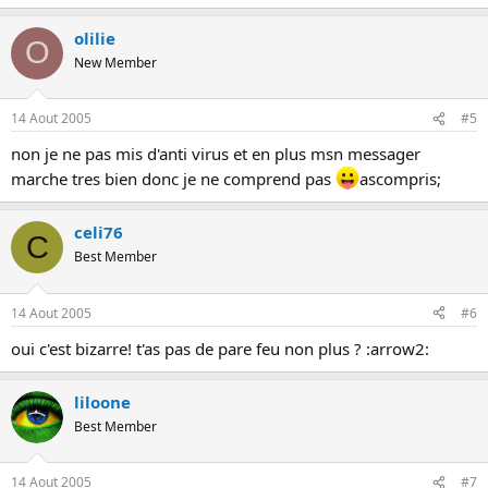
olilie
O
New Member
14 Aout 2005
#5
non je ne pas mis d'anti virus et en plus msn messager
marche tres bien donc je ne comprend pas
ascompris;
celi76
C
Best Member
14 Aout 2005
#6
oui c'est bizarre! t'as pas de pare feu non plus ? :arrow2:
liloone
Best Member
14 Aout 2005
#7