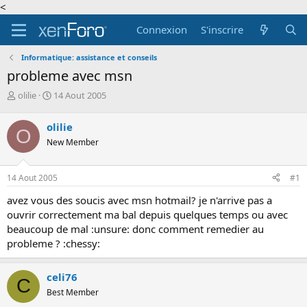
<
Connexion
S'inscrire
Informatique: assistance et conseils
probleme avec msn
A
D
olilie
14 Aout 2005
u
a
t
t
olilie
O
e
e
New Member
u
d
r
e
d
d
14 Aout 2005
#1
e
é
l
b
avez vous des soucis avec msn hotmail? je n'arrive pas a
a
u
ouvrir correctement ma bal depuis quelques temps ou avec
d
t
beaucoup de mal :unsure: donc comment remedier au
i
probleme ? :chessy:
s
c
u
celi76
s
C
s
Best Member
i