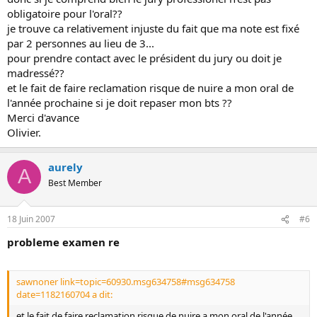
obligatoire pour l'oral??
je trouve ca relativement injuste du fait que ma note est fixé
par 2 personnes au lieu de 3...
pour prendre contact avec le président du jury ou doit je
madressé??
et le fait de faire reclamation risque de nuire a mon oral de
l'année prochaine si je doit repaser mon bts ??
Merci d'avance
Olivier.
aurely
A
Best Member
18 Juin 2007
#6
probleme examen re
sawnoner link=topic=60930.msg634758#msg634758
date=1182160704 a dit:
et le fait de faire reclamation risque de nuire a mon oral de l'année