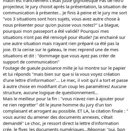
matin est franchement c'était juste gignolesque Pas de rétro
projecteur, le jury choisit après la présentation, la situation de
communication à présenter... Je finis à peine et le jury me sort
"vos 3 situations sont hors sujets, vous avez autre chose à
nous présenter pour qu'on puisse vous notez?" La blague,
pourquoi mon passeport a été validé? Pourquoi mes
situations n'ont pas été renvoyé pour étude? J'ai enchainé sur
une autre situation mais n'ayant rien préparé ca été pas la
joie. Et la cerise sur le gateau, le mec reprend une de mes
situations et dit : "dommage que vous ayez pas créer de
support de communication"
Foutage de gueule puissance mille je lui montre sur le papier
et lui réponds "mais bien sur que si la vous voyez création
d'une lettre d'information"... Le mec, il voit qu'il a tort et passe
à autre chose en modifiant d'un coup les paramètres! Aucune
structure, aucune logique de questionnement...
Mais le meilleur pour la fin : "vous n'avez rien à ajouter pour
ne rien regretter" dit le jeune homme du jury d'un ton
complaisant et arrogant au possible. ET LA, la citation finale : "
vous auriez du amener des documents annexes, c'était
demandé" Le choc, je ressort direct la lettre d'information
crée, le flyer, les documents numériques...Réponse: "oui, bon