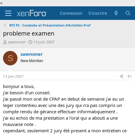
<
Connexion
S'inscrire
BTS PI - Conduite et Présentation d'Activités Prof
probleme examen
A
D
sawnoner
13 Juin 2007
u
a
t
t
sawnoner
S
e
e
New Member
u
d
r
e
d
d
13 Juin 2007
#1
e
é
l
b
bonjour a tous,
a
u
j'ai besoin d'un conseil.
d
t
j'ai passé mon oral de CPAP en debut de semaine j'ai eu un
i
leger contentieu avec une des jury qui n'a pas compris un
s
compte rendu de gérance effectuer informatiquement .
c
j'ai eu echos de ma prestation a l'oral qui a abouti a une
u
s
mauvaise note .
s
cependant, seulement 2 jury été present a mon entretien ce
i