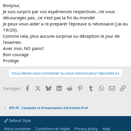
Bonjour,
Je suis surpris par vos expériences respectives...ne vous
découragez pas...ce n'est pas la fin du monde!
Je peux vous aider a re-preparer l'épreuve si nécessaire (j'ai eu
19/20).
Comme cela, plus aucune surprise ou déception le jour de
l'examen.
Avec moi, NO panic!
Bon courage
Prodige
Vous devez vous connecter ou vous inscrire pour répondre ici.
Facebook
X
Bluesky
LinkedIn
Reddit
Pinterest
Tumblr
WhatsApp
Email
Li
Partager:
BTS PI - Conduite et Présentation d'Activités Prof
Default Style
Nous contacter
Conditions et règles
Privacy policy
Aide