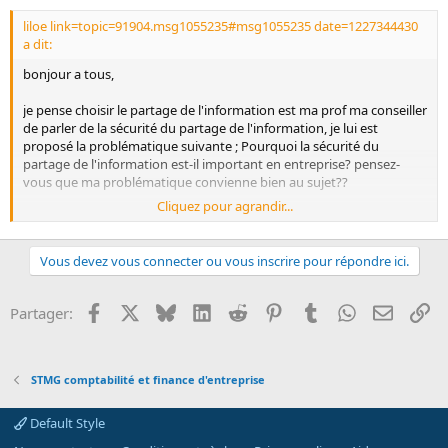
liloe link=topic=91904.msg1055235#msg1055235 date=1227344430
a dit:
bonjour a tous,
je pense choisir le partage de l'information est ma prof ma conseiller
de parler de la sécurité du partage de l'information, je lui est
proposé la problématique suivante ; Pourquoi la sécurité du
partage de l'information est-il important en entreprise? pensez-
vous que ma problématique convienne bien au sujet??
Cliquez pour agrandir...
je pense parler que des informations peuvent étre confidentielle
(comme les coordonnées des clients, certain chiffres, mais aussi
certaine activité (pour éviter la copie par la concurrence par
Vous devez vous connecter ou vous inscrire pour répondre ici.
exemple)) est donc que les différents services ne peuvent pas tous y
avoir accés. De plus, je pensé étudier les logiciels qui permettent
une base de données commune aux utilisateurs de l'entreprise.
(et
Facebook
X
Bluesky
LinkedIn
Reddit
Pinterest
Tumblr
WhatsApp
Email
Li
Partager:
ça s'appelle comment ce logiciel ? et en anglais)
est-ce que je suis dans le sujet ou complétement a côté??
non pas
du tout
STMG comptabilité et finance d'entreprise
Merci de me répondre car je suis perdu, je trouve pas grand chose
sur internet et je suis allé au CDI mais je n'est rien trouvé non plus...
Default Style
merci est bon courage a tout les STG