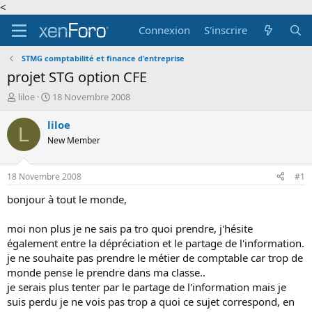
<
Connexion
S'inscrire
STMG comptabilité et finance d'entreprise
projet STG option CFE
A
D
liloe
18 Novembre 2008
u
a
t
t
liloe
L
e
e
New Member
u
d
r
e
d
d
18 Novembre 2008
#1
e
é
l
b
bonjour à tout le monde,
a
u
d
t
moi non plus je ne sais pa tro quoi prendre, j'hésite
i
également entre la dépréciation et le partage de l'information.
s
je ne souhaite pas prendre le métier de comptable car trop de
c
monde pense le prendre dans ma classe..
u
s
je serais plus tenter par le partage de l'information mais je
s
suis perdu je ne vois pas trop a quoi ce sujet correspond, en
i