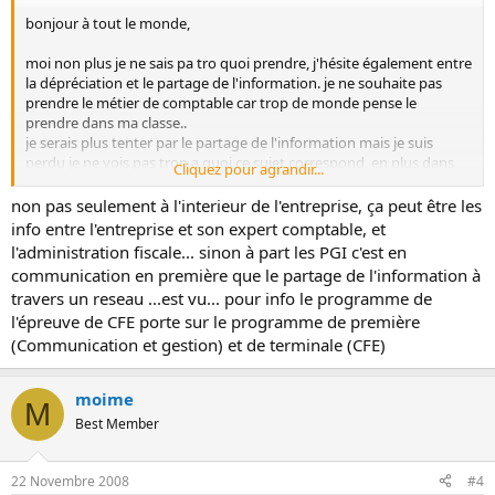
bonjour à tout le monde,
moi non plus je ne sais pa tro quoi prendre, j'hésite également entre
la dépréciation et le partage de l'information. je ne souhaite pas
prendre le métier de comptable car trop de monde pense le
prendre dans ma classe..
je serais plus tenter par le partage de l'information mais je suis
perdu je ne vois pas trop a quoi ce sujet correspond, en plus dans
Cliquez pour agrandir...
mon cour il n'y a rien. de plus, je ne vois pas trop comment je peut
le rattacher a la spécialité CFE. ma prof, ma seulement dit qu 'il
non pas seulement à l'interieur de l'entreprise, ça peut être les
s'agissait des informations circulant dans une entreprise, mais cela
info entre l'entreprise et son expert comptable, et
ne m'aide pas trop.
l'administration fiscale... sinon à part les PGI c'est en
communication en première que le partage de l'information à
travers un reseau ...est vu... pour info le programme de
l'épreuve de CFE porte sur le programme de première
(Communication et gestion) et de terminale (CFE)
moime
M
Best Member
22 Novembre 2008
#4