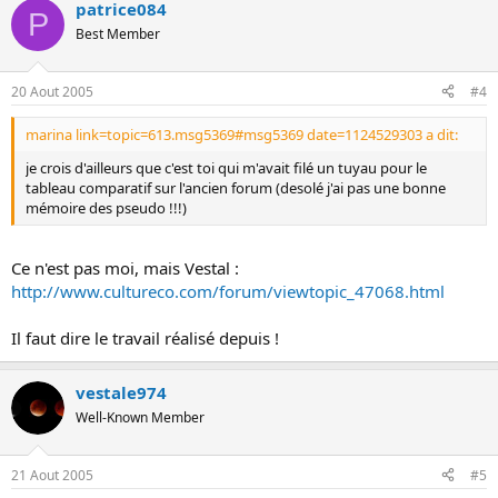
patrice084
P
Best Member
20 Aout 2005
#4
marina link=topic=613.msg5369#msg5369 date=1124529303 a dit:
je crois d'ailleurs que c'est toi qui m'avait filé un tuyau pour le
tableau comparatif sur l'ancien forum (desolé j'ai pas une bonne
mémoire des pseudo !!!)
Ce n'est pas moi, mais Vestal :
http://www.cultureco.com/forum/viewtopic_47068.html
Il faut dire le travail réalisé depuis !
vestale974
Well-Known Member
21 Aout 2005
#5