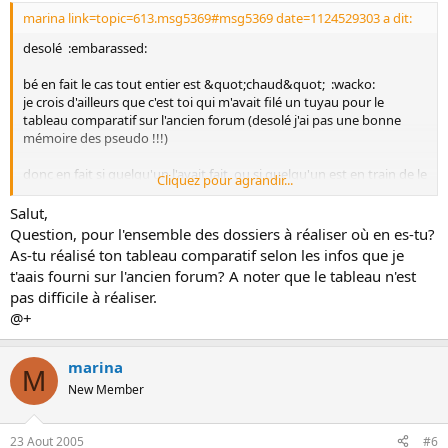
marina link=topic=613.msg5369#msg5369 date=1124529303 a dit:
desolé :embarassed:
bé en fait le cas tout entier est &quot;chaud&quot; :wacko:
je crois d'ailleurs que c'est toi qui m'avait filé un tuyau pour le
tableau comparatif sur l'ancien forum (desolé j'ai pas une bonne
mémoire des pseudo !!!)
donc en fait si quelqu'un l'avait fait, ou si quelqu'un est en train de le
Cliquez pour agrandir...
faire, on pourrait en discuter :kiss:
Salut,
Question, pour l'ensemble des dossiers à réaliser où en es-tu?
As-tu réalisé ton tableau comparatif selon les infos que je
t'aais fourni sur l'ancien forum? A noter que le tableau n'est
pas difficile à réaliser.
@+
marina
M
New Member
23 Aout 2005
#6