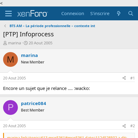
<
Connexion
S'inscrire
BTS AM – La période professionnelle – contexte int
[PTP] Infoprocess
A
D
marina
20 Aout 2005
u
a
t
t
marina
M
e
e
New Member
u
d
r
e
d
d
20 Aout 2005
#1
e
é
l
b
Encore un sujet que je relance .... :wacko:
a
u
d
t
patrice084
i
P
s
Best Member
c
u
s
20 Aout 2005
#2
s
i
marina link=topic=613.msg5361#msg5361 date=1124528502 a dit: