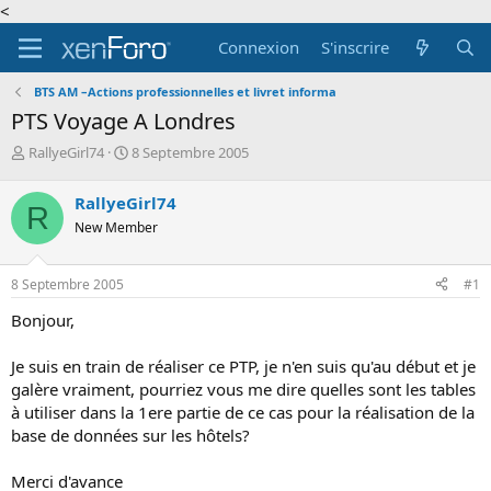
<
Connexion
S'inscrire
BTS AM –Actions professionnelles et livret informa
PTS Voyage A Londres
A
D
RallyeGirl74
8 Septembre 2005
u
a
t
t
RallyeGirl74
R
e
e
New Member
u
d
r
e
d
d
8 Septembre 2005
#1
e
é
l
b
Bonjour,
a
u
d
t
Je suis en train de réaliser ce PTP, je n'en suis qu'au début et je
i
galère vraiment, pourriez vous me dire quelles sont les tables
s
c
à utiliser dans la 1ere partie de ce cas pour la réalisation de la
u
base de données sur les hôtels?
s
s
Merci d'avance
i