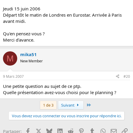
Jeudi 15 juin 2006
Départ tôt le matin de Londres en Eurostar. Arrivée à Paris
avant midi.
Qu'en pensez-vous ?
Merci d'avance.
mika51
M
New Member
9 Mars 2007
#20
Une petite question au sujet de ce ptp.
Quelle présentation avez-vous choisi pour le planning ?
Dernier
1 de 3
Suivant
Vous devez vous connecter ou vous inscrire pour répondre ici.
Facebook
X
Bluesky
LinkedIn
Reddit
Pinterest
Tumblr
WhatsApp
Email
Li
Partager: