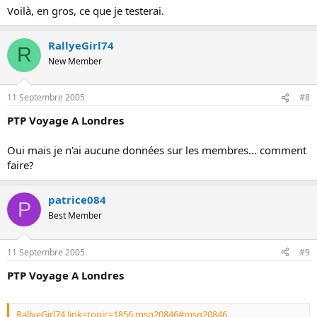
Voilà, en gros, ce que je testerai.
RallyeGirl74
R
New Member
11 Septembre 2005
#8
PTP Voyage A Londres
Oui mais je n'ai aucune données sur les membres... comment
faire?
patrice084
P
Best Member
11 Septembre 2005
#9
PTP Voyage A Londres
RallyeGirl74 link=topic=1856.msg20846#msg20846