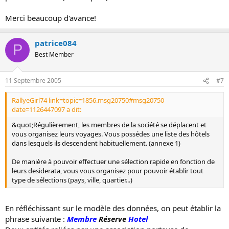
Merci beaucoup d'avance!
patrice084
P
Best Member
11 Septembre 2005
#7
RallyeGirl74 link=topic=1856.msg20750#msg20750
date=1126447097 a dit:
&quot;Régulièrement, les membres de la société se déplacent et
vous organisez leurs voyages. Vous possédes une liste des hôtels
dans lesquels ils descendent habituellement. (annexe 1)
De manière à pouvoir effectuer une sélection rapide en fonction de
leurs desiderata, vous vous organisez pour pouvoir établir tout
type de sélections (pays, ville, quartier...)
En réfléchissant sur le modèle des données, on peut établir la
phrase suivante :
Membre
Réserve
Hotel