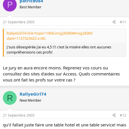
patrice084
P
Best Member
21 Septembre 2005
#11
RallyeGirl74 link=topic=1856.msg28360#msg28360
date=1127323422 a dit:
J'suis désespérée j'ai eu 4,5 !!! c'est la misère elles ont aucunes
compréhensions ces profs!
Le jury en aura encore moins. Reprenez vos cours ou
consultez des sites d'aides sur Access. Quels commentaires
vous ont fait les profs sur votre cas ?
RallyeGirl74
R
New Member
21 Septembre 2005
#12
qu'il fallait juste faire une table hotel et une table service! mais