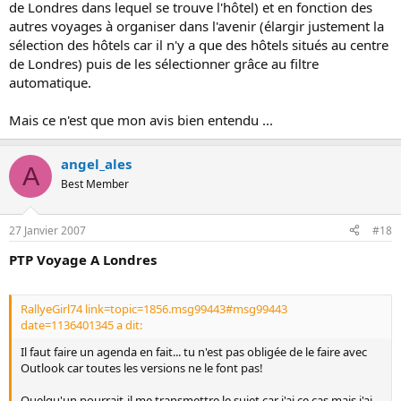
de Londres dans lequel se trouve l'hôtel) et en fonction des
autres voyages à organiser dans l'avenir (élargir justement la
sélection des hôtels car il n'y a que des hôtels situés au centre
de Londres) puis de les sélectionner grâce au filtre
automatique.
Mais ce n'est que mon avis bien entendu ...
angel_ales
A
Best Member
27 Janvier 2007
#18
PTP Voyage A Londres
RallyeGirl74 link=topic=1856.msg99443#msg99443
date=1136401345 a dit:
Il faut faire un agenda en fait... tu n'est pas obligée de le faire avec
Outlook car toutes les versions ne le font pas!
Quelqu'un pourrait-il me transmettre le sujet car j'ai ce cas mais j'ai