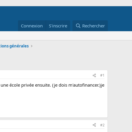
Connexion
S'inscrire
Rechercher
tions générales
#1
une école privée ensuite. (je dois m'autofinancer.)je
#2