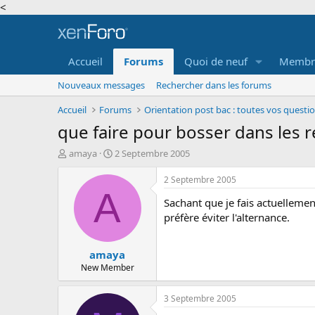
<
Accueil
Forums
Quoi de neuf
Membr
Nouveaux messages
Rechercher dans les forums
Accueil
Forums
Orientation post bac : toutes vos questi
que faire pour bosser dans les
A
D
amaya
2 Septembre 2005
u
a
t
t
2 Septembre 2005
e
e
A
Sachant que je fais actuellemen
u
d
r
e
préfère éviter l'alternance.
d
d
e
é
amaya
l
b
a
u
New Member
d
t
i
3 Septembre 2005
s