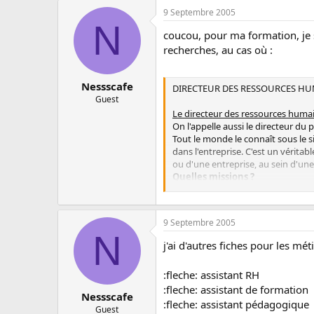
9 Septembre 2005
N
coucou, pour ma formation, je s
recherches, au cas où :
Nessscafe
DIRECTEUR DES RESSOURCES H
Guest
Le directeur des ressources huma
On l'appelle aussi le directeur du 
Tout le monde le connaît sous le 
dans l'entreprise. C'est un véri
ou d'une entreprise, au sein d'une
Quelles missions ?
&quot; Beaucoup de choses &quot; 
c'est lui qui supervise à la fois l
Placé directement sous les ordres 
9 Septembre 2005
d'application de cette politique. 
N
l'action des chefs du personnel. E
j'ai d'autres fiches pour les mé
Ses attributions varient énormément
tandis qu'au sein d'une PME on le 
:fleche: assistant RH
Quelle formation ?
:fleche: assistant de formation
Il possède souvent un troisième c
Nessscafe
l'enseignement supérieur en écono
:fleche: assistant pédagogique
Guest