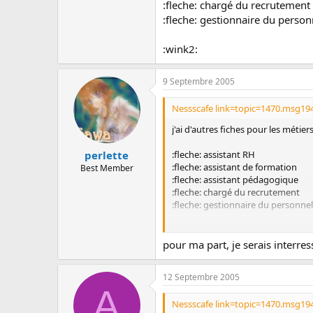
humaines ou éco-fi ou d'une écol
:fleche: chargé du recrutement
spécialisation en ressources humain
:fleche: gestionnaire du person
Plus encore que des études spécifi
professionnels ont exercé des pos
:wink2:
Quel salaire ?
Selon l'Agence pour l'emploi des ca
bien atteindre 150 000 ¤...
9 Septembre 2005
Quelles qualités ?
De l'écoute, beaucoup de diplomati
Nessscafe link=topic=1470.msg19
juste équilibre entre la réflexion 
Quelle évolution possible ?
j'ai d'autres fiches pour les métier
Elles sont plurielles et dépendent 
administratif et financier ou enco
:fleche: assistant RH
perlette
en free-lance dans ce domaine.
:fleche: assistant de formation
Best Member
:fleche: assistant pédagogique
:fleche: chargé du recrutement
:fleche: gestionnaire du personnel
:wink2:
pour ma part, je serais interres
12 Septembre 2005
A
Nessscafe link=topic=1470.msg19