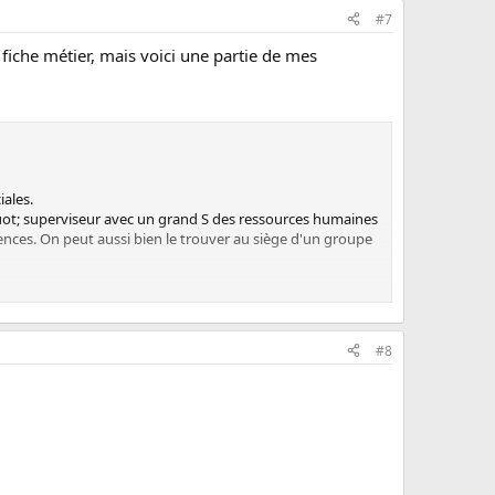
#7
 fiche métier, mais voici une partie de mes
iales.
quot; superviseur avec un grand S des ressources humaines
ces. On peut aussi bien le trouver au siège d'un groupe
s relations humaines dans l'entreprise. Concrètement,
, la communication interne, le management social...
sources humaines et qui définit les conditions générales
#8
du personnel et s'occupe aussi de la coordination de
n groupe, son rôle sera davantage proche de l'orientation
mations ne sont pas exclues : un diplôme de
Il peut également être issu d'un IEP option ressources