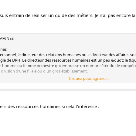
uis entrain de réaliser un guide des métiers. Je n'ai pas encore la
UMAINES
ines
personnel, le directeur des relations humaines ou le directeur des affaires soc
sigle de DRH. Le directeur des ressources humaines est un peu &quot; le &
table homme ou femme orchestre qui embrasse un nombre étendu de compéten
 division d'une filiale ou d'un gros établissement.
Cliquez pour agrandir...
est un euphémisme : ses responsabilités couvrent en réalité l'ensemble de
es relations sociales, l'administration et la gestion du personnel, la formation
du directeur général, c'est lui qui propose une politique de gestion des res
Il a également une mission de conseil, de négociation avec les représentants 
n général, il est membre du comité de direction et du comité stratégique.
tiers des ressources humaines si cela t'intéresse :
 en fonction de la taille de la structure dans laquelle il travaille : dans u
rencontrera plus sur le terrain.
ycle en ressources humaines ou en psychologie du travail. Mais d'autres for
mie, gestion, droit ou sciences humaines peuvent également faire l'affaire. 