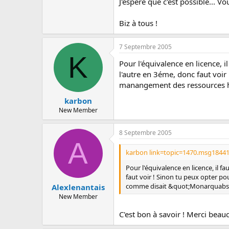
J'espère que c'est possible... V
Biz à tous !
7 Septembre 2005
K
Pour l'équivalence en licence, i
l'autre en 3éme, donc faut voir
manangement des ressources hu
karbon
New Member
8 Septembre 2005
A
karbon link=topic=1470.msg1844
Pour l'équivalence en licence, il f
faut voir ! Sinon tu peux opter p
comme disait &quot;Monarquabsolu
Alexlenantais
New Member
C'est bon à savoir ! Merci beau