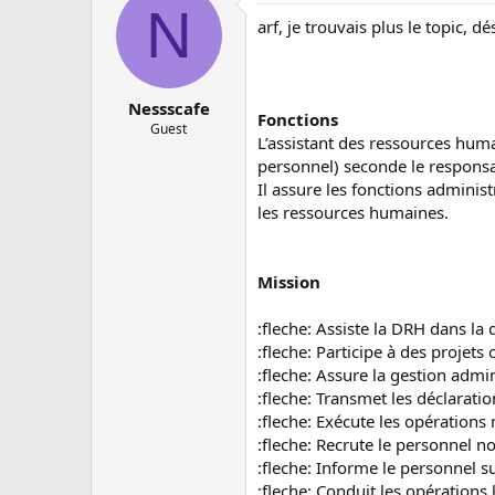
N
arf, je trouvais plus le topic, dé
Nessscafe
Fonctions
Guest
L’assistant des ressources huma
personnel) seconde le responsa
Il assure les fonctions adminis
les ressources humaines.
Mission
:fleche: Assiste la DRH dans la 
:fleche: Participe à des proje
:fleche: Assure la gestion admi
:fleche: Transmet les déclarati
:fleche: Exécute les opérations m
:fleche: Recrute le personnel n
:fleche: Informe le personnel su
:fleche: Conduit les opérations 