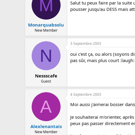
M
c
Salut tu peux faire par la suit
u
pousser jusqu'au DESS mais atten
s
s
i
Monarquabsolu
o
New Member
n
3 Septembre 2005
N
oui c'est ça, ou alors (soyons d
pas sûr, mais plus court :laugh:
Nessscafe
Guest
4 Septembre 2005
A
Moi aussi j'aimerai bosser dans
Je souhaiterai m'orienter, apr
peux pas passer directement en
Alexlenantais
New Member