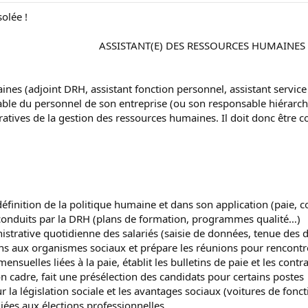
solée !
ASSISTANT(E) DES RESSOURCES HUMAINES​
ines (adjoint DRH, assistant fonction personnel, assistant servic
ble du personnel de son entreprise (ou son responsable hiérarch
tratives de la gestion des ressources humaines. Il doit donc être
définition de la politique humaine et dans son application (paie, 
ts conduits par la DRH (plans de formation, programmes qualité…)
nistrative quotidienne des salariés (saisie de données, tenue des 
ons aux organismes sociaux et prépare les réunions pour rencontr
ensuelles liées à la paie, établit les bulletins de paie et les contra
on cadre, fait une présélection des candidats pour certains postes
r la législation sociale et les avantages sociaux (voitures de fonc
liées aux élections professionnelles