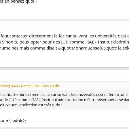
ous en pensez quoi ?
l faut contacter direcetment la fac car suivant les universités c'es
 ! Sinon tu peux opter pour des IUP comme l'IAE ( Institut d'admini
maines mais comme disait &quot;Monarquabsolu&quot; la sélect
1#msg18441 date=1126110053 a dit:
aut contacter direcetment la fac car suivant les universités c'est différent, u
our des IUP comme l'IAE ( Institut d'administration d'Entreprise) spécialis
&quot; la sélection est trés rude !
coup ! :wink2: