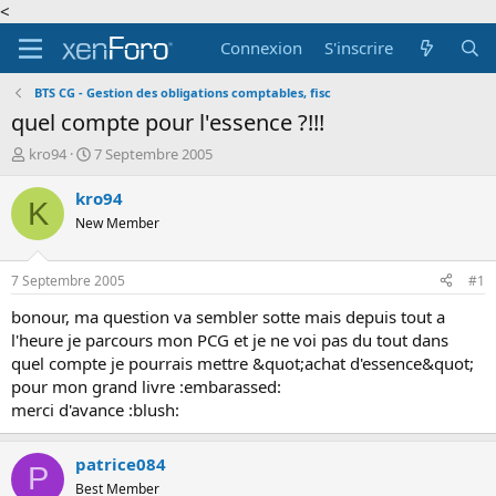
<
Connexion
S'inscrire
BTS CG - Gestion des obligations comptables, fisc
quel compte pour l'essence ?!!!
A
D
kro94
7 Septembre 2005
u
a
t
t
kro94
K
e
e
New Member
u
d
r
e
d
d
7 Septembre 2005
#1
e
é
l
b
bonour, ma question va sembler sotte mais depuis tout a
a
u
l'heure je parcours mon PCG et je ne voi pas du tout dans
d
t
quel compte je pourrais mettre &quot;achat d'essence&quot;
i
pour mon grand livre :embarassed:
s
merci d'avance :blush:
c
u
s
patrice084
P
s
Best Member
i