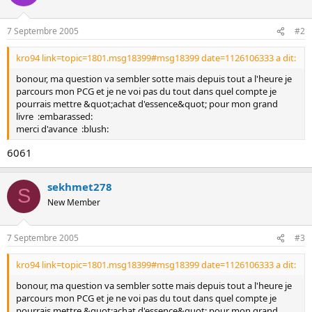
o
n
7 Septembre 2005
#2
kro94 link=topic=1801.msg18399#msg18399 date=1126106333 a dit:
bonour, ma question va sembler sotte mais depuis tout a l'heure je
parcours mon PCG et je ne voi pas du tout dans quel compte je
pourrais mettre &quot;achat d'essence&quot; pour mon grand
livre :embarassed:
merci d'avance :blush:
6061
sekhmet278
S
New Member
7 Septembre 2005
#3
kro94 link=topic=1801.msg18399#msg18399 date=1126106333 a dit:
bonour, ma question va sembler sotte mais depuis tout a l'heure je
parcours mon PCG et je ne voi pas du tout dans quel compte je
pourrais mettre &quot;achat d'essence&quot; pour mon grand