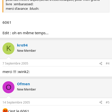
livre :embarassed:
merci d'avance :blush:
6061
Edit : oh en même temps...
kro94
K
New Member
7 Septembre 2005
#4
merci !!! :wink2:
Ofmen
O
New Member
14 Septembre 2005
#5
c'est le 6061