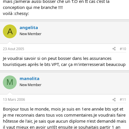
mais j'aimerai aussi bosser ché un T.O en tt cas c'est la
conception qui me branche !!!!
voilà :chessy:
angelita
A
New Member
23 Aout 2005
#10
Je voudrai savoir si on peut bosser dans les assurances
touristiques après le bts VPT, car ça m'interresserait beaucoup
manolita
M
New Member
13 Mars 2006
#11
Bonjour tous le monde, mois je suis en 1ere année bts vpt et
je me reconnais dans tous vos commentaires.Je voudrais faire
hôtesse de l'air, je sais que aucun diplome n'est demandé mais
il vaut mieux en avoir un!Et ensuite je souhaitais partir 1 an