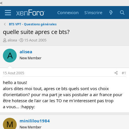
<
Connexion
S'inscrire
BTS VPT - Questions générales
quelle suite apres ce bts?
A
D
alisea
15 Aout 2005
u
a
t
t
alisea
A
e
e
New Member
u
d
r
e
d
d
15 Aout 2005
#1
e
é
l
b
hello a tous!
a
u
alors dites moi tout, apres ce bts quels sont vos choix
d
t
d'orientation? pour ma part je vais postuler a air france pour
i
être hotesse de l'air car les TO ne m'interessent pas trop
s
a vous... :happy:
c
u
s
minililou1984
M
s
New Member
i