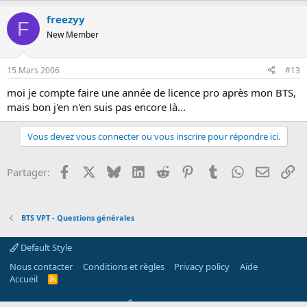
freezyy
F
New Member
15 Mars 2006
#13
moi je compte faire une année de licence pro après mon BTS,
mais bon j'en n'en suis pas encore là...
Vous devez vous connecter ou vous inscrire pour répondre ici.
Facebook
X
Bluesky
LinkedIn
Reddit
Pinterest
Tumblr
WhatsApp
Email
Li
Partager:
BTS VPT - Questions générales
Default Style
Nous contacter
Conditions et règles
Privacy policy
Aide
Accueil
R
S
S
®
Community platform by XenForo
© 2010-2026 XenForo Ltd.