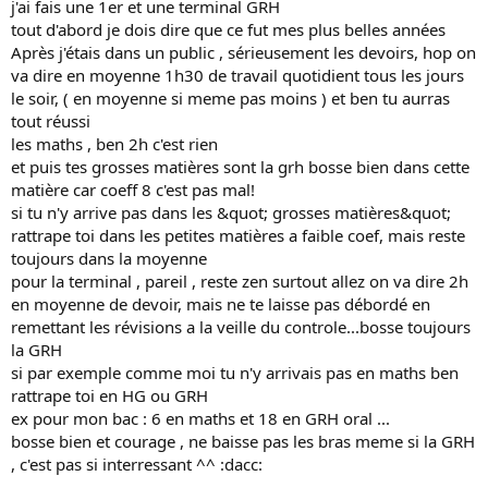
j'ai fais une 1er et une terminal GRH
tout d'abord je dois dire que ce fut mes plus belles années
Après j'étais dans un public , sérieusement les devoirs, hop on
va dire en moyenne 1h30 de travail quotidient tous les jours
le soir, ( en moyenne si meme pas moins ) et ben tu aurras
tout réussi
les maths , ben 2h c'est rien
et puis tes grosses matières sont la grh bosse bien dans cette
matière car coeff 8 c'est pas mal!
si tu n'y arrive pas dans les &quot; grosses matières&quot;
rattrape toi dans les petites matières a faible coef, mais reste
toujours dans la moyenne
pour la terminal , pareil , reste zen surtout allez on va dire 2h
en moyenne de devoir, mais ne te laisse pas débordé en
remettant les révisions a la veille du controle...bosse toujours
la GRH
si par exemple comme moi tu n'y arrivais pas en maths ben
rattrape toi en HG ou GRH
ex pour mon bac : 6 en maths et 18 en GRH oral ...
bosse bien et courage , ne baisse pas les bras meme si la GRH
, c'est pas si interressant ^^ :dacc: