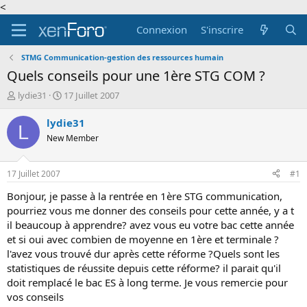
<
Connexion
S'inscrire
STMG Communication-gestion des ressources humain
Quels conseils pour une 1ère STG COM ?
A
D
lydie31
17 Juillet 2007
u
a
t
t
lydie31
L
e
e
New Member
u
d
r
e
d
d
17 Juillet 2007
#1
e
é
l
b
Bonjour, je passe à la rentrée en 1ère STG communication,
a
u
pourriez vous me donner des conseils pour cette année, y a t
d
t
il beaucoup à apprendre? avez vous eu votre bac cette année
i
et si oui avec combien de moyenne en 1ère et terminale ?
s
l'avez vous trouvé dur après cette réforme ?Quels sont les
c
statistiques de réussite depuis cette réforme? il parait qu'il
u
s
doit remplacé le bac ES à long terme. Je vous remercie pour
s
vos conseils
i