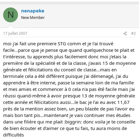
o
n
nenapeke
N
New Member
17 Juillet 2007
#2
moi j'ai fait une premiere STG comm et je l'ai trouvé
facile...parce que je pense que quand quelquechose te plait et
t'intéresse, tu apprends plus facilement donc moi j'etais la
première de la spécialité et de la classe, j'avais 15 de moyenne
générale et félicitations du conseil de classe...mais en
terminale cela a été différent puisque j'ai démenagé, j'ai du
apprendre à être interne, passe la semaine loin de ma famille
et mes amies et commencer à 0 cela n'a pas été facile mais j'ai
réussi quand-même à avoir presque 13 de moyenne générale
cette année et félicitations aussi...le bac je l'ai eu avec 11,67
près de la mention assez bien, un peu blazée de pas l'avoir eu
mais bon tant pis...maintenant je vais continuer mes études
dans une filière qui me plait :biggrin: donc voila je te conseille
de bien écouter et d'aimer ce que tu fais, tu aura moins de
difficultés