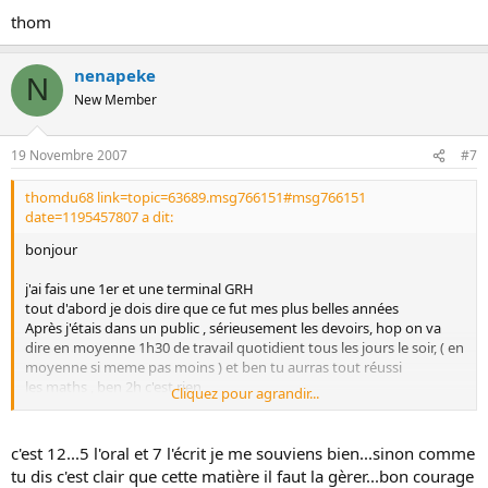
thom
nenapeke
N
New Member
19 Novembre 2007
#7
thomdu68 link=topic=63689.msg766151#msg766151
date=1195457807 a dit:
bonjour
j'ai fais une 1er et une terminal GRH
tout d'abord je dois dire que ce fut mes plus belles années
Après j'étais dans un public , sérieusement les devoirs, hop on va
dire en moyenne 1h30 de travail quotidient tous les jours le soir, ( en
moyenne si meme pas moins ) et ben tu aurras tout réussi
les maths , ben 2h c'est rien
Cliquez pour agrandir...
et puis tes grosses matières sont la grh bosse bien dans cette
matière car
coeff 8
c'est pas mal!
si tu n'y arrive pas dans les &quot; grosses matières&quot; rattrape
c'est 12...5 l'oral et 7 l'écrit je me souviens bien...sinon comme
toi dans les petites matières a faible coef, mais reste toujours dans
tu dis c'est clair que cette matière il faut la gèrer...bon courage
la moyenne