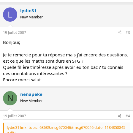
lydie31
L
New Member
19 Juillet 2007
#3
Bonjour,
Je te remercie pour ta réponse mais j'ai encore des questions,
est ce que les maths sont durs en STG ?
Quelle filière t'intéresse après avoir eu ton bac ? tu connais
des orientations intéressantes ?
Encore merci salut.
nenapeke
N
New Member
19 Juillet 2007
#4
lydie31 link=topic=63689.msg670046#msg670046 date=1184858845
a dit: