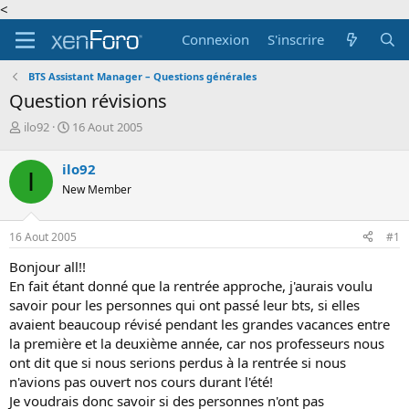
<
Connexion
S'inscrire
BTS Assistant Manager – Questions générales
Question révisions
A
D
ilo92
16 Aout 2005
u
a
t
t
ilo92
I
e
e
New Member
u
d
r
e
d
d
16 Aout 2005
#1
e
é
l
b
Bonjour all!!
a
u
En fait étant donné que la rentrée approche, j'aurais voulu
d
t
savoir pour les personnes qui ont passé leur bts, si elles
i
avaient beaucoup révisé pendant les grandes vacances entre
s
c
la première et la deuxième année, car nos professeurs nous
u
ont dit que si nous serions perdus à la rentrée si nous
s
n'avions pas ouvert nos cours durant l'été!
s
Je voudrais donc savoir si des personnes n'ont pas
i