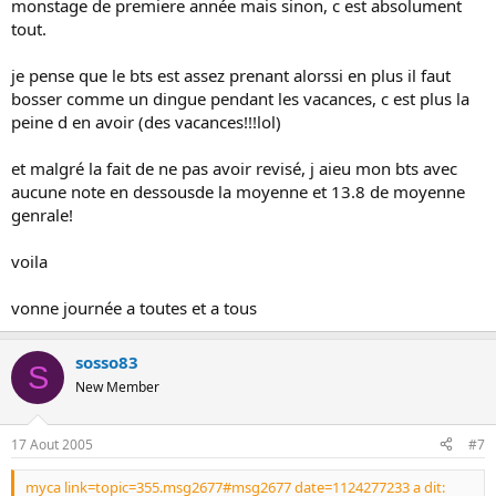
monstage de premiere année mais sinon, c est absolument
tout.
je pense que le bts est assez prenant alorssi en plus il faut
bosser comme un dingue pendant les vacances, c est plus la
peine d en avoir (des vacances!!!lol)
et malgré la fait de ne pas avoir revisé, j aieu mon bts avec
aucune note en dessousde la moyenne et 13.8 de moyenne
genrale!
voila
vonne journée a toutes et a tous
sosso83
S
New Member
17 Aout 2005
#7
myca link=topic=355.msg2677#msg2677 date=1124277233 a dit: