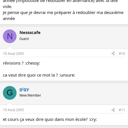
année (impossible de redoubler en alternance) avec la tete
vide.
Je pense que je devrai me préparer à redoubler ma deuxième
année
Nessscafe
N
Guest
19 Aout 2005
#10
révisions ? :chessy:
ca veut dire quoi ce mot la ? :unsure:
gigy
G
New Member
19 Aout 2005
#11
et cours ça veux dire quoi dans mon école? :cry: