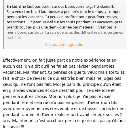
En fait, il ne faut pas partir sur des bases comme ça ! :tickedoff:
Si tu veux ton bts, il faut bosser à peu près tout le temps, y compris
pendant les vacances. Tu peux en profiter pour peaufiner tes cas,
tes actions... Et jeter un oeil sur les cours pendant les vacances, ça te
prends tout au plus une demi-journée par matière !!! C'est pas la
mer à boire. surtout si tu sais que tu as des difficultés dans certaines
matières !
Cliquez pour agrandir...
De toute façon quel que soit ton niveau, ça ne te fera pas de mal de
réviser un peu ! Et ça te permet d'aborder ta 2ème plus sereinement
!
Effectivement, on fait juste part de notre expérience et en
aucun cas, on a dit qu'il ne fallait pas réviser pendant les
vacances. Maintenant, tu penses ce que tu veux mais toi tu as
fait le choix de réviser ce qui est très bien mais ne juges pas
ceux qui ne l'ont pas fait. Moi je pars du principe qu'on était
en grandes vacances et que c'est fait pour se détendre et
penser à autres chose. Moi non plus, je n'ai pas réviser
pendant l'été et cela ne m'a pas empêcher d'avoir mon bts
avec une moyenne très convenable et de bosser correctement
pendant l'année et d'avoir réaliser un travail sérieux sur les 2
ans. Maintenant, c'est un choix perso et je ne dis pas qu'il faut
le suivre !!!