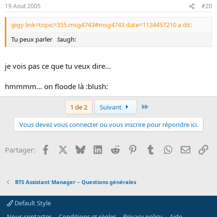
19 Aout 2005
#20
gigy link=topic=355.msg4743#msg4743 date=1124457210 a dit:
Tu peux parler :laugh:
je vois pas ce que tu veux dire...
hmmmm... on floode là :blush:
Dernier
1 de 2
Suivant
Vous devez vous connecter ou vous inscrire pour répondre ici.
Facebook
X
Bluesky
LinkedIn
Reddit
Pinterest
Tumblr
WhatsApp
Email
Li
Partager:
BTS Assistant Manager – Questions générales
Default Style
Nous contacter
Conditions et règles
Privacy policy
Aide