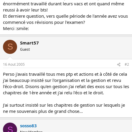
énormément travaillé durant leurs vacs et ont quand même
o
reussi à avoir leur bts!
n
Et derniere question, vers quelle période de l'année avez vous
commencé vos révisions pour l'examen?
Merci :smile:
Smart57
S
Guest
16 Aout 2005
#2
Perso j'avais travaillé tous mes ptp et actions et à côté de cela
j'ai beaucoup insisté sur l'organisation et la gestion et revu
l'éco-droit. Disons qu'en gestion j'ai refait des exos sur tous les
chapitres de 1ère année et j'ai relu l'éco et le droit.
J'ai surtout insisté sur les chapitres de gestion sur lesquels je
ne me souvenais plus de grand chose...
sosso83
S