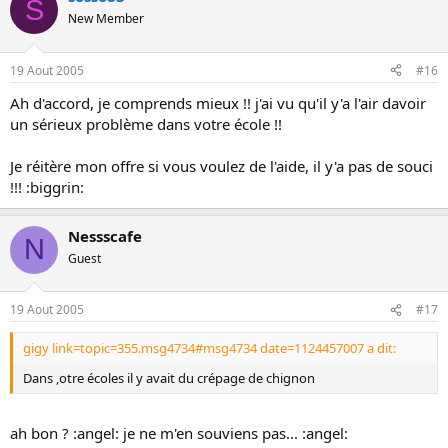
S
New Member
19 Aout 2005
#16
Ah d'accord, je comprends mieux !! j'ai vu qu'il y'a l'air davoir
un sérieux problème dans votre école !!
Je réitère mon offre si vous voulez de l'aide, il y'a pas de souci
!!! :biggrin:
Nessscafe
N
Guest
19 Aout 2005
#17
gigy link=topic=355.msg4734#msg4734 date=1124457007 a dit:
Dans ,otre écoles il y avait du crépage de chignon
ah bon ? :angel: je ne m'en souviens pas... :angel: