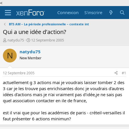
<
Connexion
S'inscrire
BTS AM – La période professionnelle – contexte int
Qui a une idée d'action?
A
D
natydu75
12 Septembre 2005
u
a
t
t
natydu75
N
e
e
New Member
u
d
r
e
d
d
12 Septembre 2005
#1
e
é
l
b
actuellement g 3 actions mai je voudrais laisser tomber 2 des
a
u
3 car je les trouve pas enrichisantes donc je voudrais d'autres
d
t
idées d'actions mais je n'ai vraiment pas d'idée,je ne sais pas
i
quel association contacter en ile de france,
s
c
est il vrai que pour les académies de paris - créteil-versailles il
u
s
faut présenter 6 actions minimun?
s
i