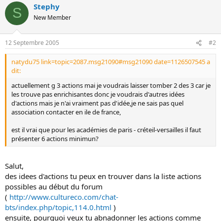
Stephy
o
S
n
New Member
12 Septembre 2005
#2
natydu75 link=topic=2087.msg21090#msg21090 date=1126507545 a
dit:
actuellement g 3 actions mai je voudrais laisser tomber 2 des 3 car je
les trouve pas enrichisantes donc je voudrais d'autres idées
d'actions mais je n'ai vraiment pas d'idée,je ne sais pas quel
association contacter en ile de france,
est il vrai que pour les académies de paris - créteil-versailles il faut
présenter 6 actions minimun?
Salut,
des idees d'actions tu peux en trouver dans la liste actions
possibles au début du forum
(
http://www.cultureco.com/chat-
bts/index.php/topic,114.0.html
)
ensuite, pourquoi veux tu abnadonner les actions comme