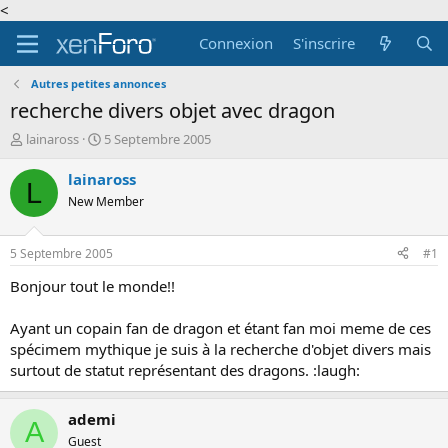
<
Connexion
S'inscrire
Autres petites annonces
recherche divers objet avec dragon
A
D
lainaross
5 Septembre 2005
u
a
t
t
lainaross
L
e
e
New Member
u
d
r
e
d
d
5 Septembre 2005
#1
e
é
l
b
Bonjour tout le monde!!
a
u
d
t
Ayant un copain fan de dragon et étant fan moi meme de ces
i
spécimem mythique je suis à la recherche d'objet divers mais
s
surtout de statut représentant des dragons. :laugh:
c
u
s
ademi
A
s
Guest
i