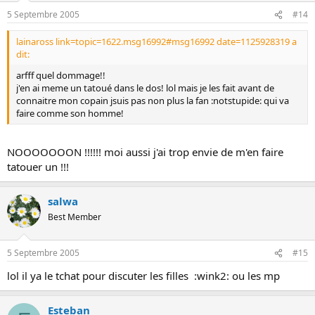
5 Septembre 2005
#14
lainaross link=topic=1622.msg16992#msg16992 date=1125928319 a
dit:
arfff quel dommage!!
j'en ai meme un tatoué dans le dos! lol mais je les fait avant de
connaitre mon copain jsuis pas non plus la fan :notstupide: qui va
faire comme son homme!
NOOOOOOON !!!!!! moi aussi j'ai trop envie de m'en faire
tatouer un !!!
salwa
Best Member
5 Septembre 2005
#15
lol il ya le tchat pour discuter les filles :wink2: ou les mp
Esteban