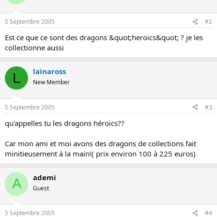
o
n
5 Septembre 2005
#2
Est ce que ce sont des dragons &quot;heroics&quot; ? je les
collectionne aussi
lainaross
L
New Member
5 Septembre 2005
#3
qu'appelles tu les dragons héroics??
Car mon ami et moi avons des dragons de collections fait
minitieusement à la main!( prix environ 100 à 225 euros)
ademi
A
Guest
5 Septembre 2005
#4