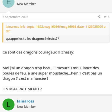
E
New Member
5 Septembre 2005
#16
lainaross link=topic=1622.msg16936#msg16936 date=1125925929 a
dit:
qu'appelles tu les dragons héroics??
Ce sont des dragons courageux !! :chessy:
Moi j'ai un dragon trop beau, il mesure 1m60, lance des
boules de feu, a une super moustache...hein ? c'est pas un
dragon ? c'est ma fiancée ?
ON M'AURAIT MENTI ?
lainaross
L
New Member