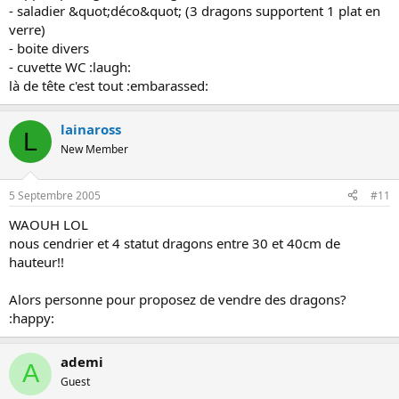
- saladier &quot;déco&quot; (3 dragons supportent 1 plat en
verre)
- boite divers
- cuvette WC :laugh:
là de tête c'est tout :embarassed:
lainaross
L
New Member
5 Septembre 2005
#11
WAOUH LOL
nous cendrier et 4 statut dragons entre 30 et 40cm de
hauteur!!
Alors personne pour proposez de vendre des dragons?
:happy:
ademi
A
Guest