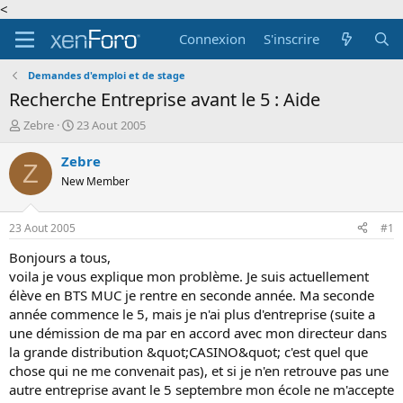
<
Connexion
S'inscrire
Demandes d'emploi et de stage
Recherche Entreprise avant le 5 : Aide
A
D
Zebre
23 Aout 2005
u
a
t
t
Zebre
Z
e
e
New Member
u
d
r
e
d
d
23 Aout 2005
#1
e
é
l
b
Bonjours a tous,
a
u
voila je vous explique mon problème. Je suis actuellement
d
t
élève en BTS MUC je rentre en seconde année. Ma seconde
i
année commence le 5, mais je n'ai plus d'entreprise (suite a
s
une démission de ma par en accord avec mon directeur dans
c
la grande distribution &quot;CASINO&quot; c'est quel que
u
s
chose qui ne me convenait pas), et si je n'en retrouve pas une
s
autre entreprise avant le 5 septembre mon école ne m'accepte
i