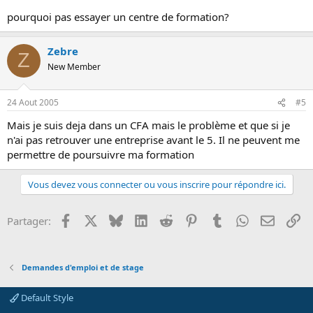
pourquoi pas essayer un centre de formation?
Zebre
Z
New Member
24 Aout 2005
#5
Mais je suis deja dans un CFA mais le problème et que si je
n'ai pas retrouver une entreprise avant le 5. Il ne peuvent me
permettre de poursuivre ma formation
Vous devez vous connecter ou vous inscrire pour répondre ici.
Facebook
X
Bluesky
LinkedIn
Reddit
Pinterest
Tumblr
WhatsApp
Email
Li
Partager:
Demandes d'emploi et de stage
Default Style