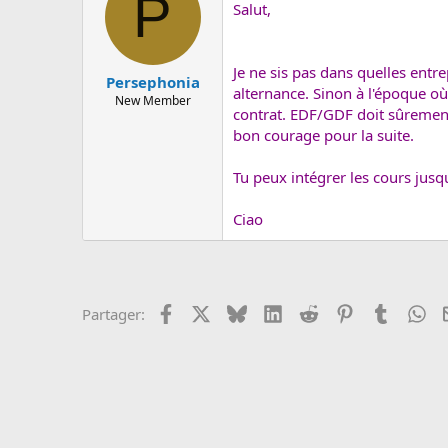
P
c
Salut,
u
s
s
Je ne sis pas dans quelles ent
i
Persephonia
alternance. Sinon à l'époque où
o
New Member
n
contrat. EDF/GDF doit sûrement p
bon courage pour la suite.
Tu peux intégrer les cours jus
Ciao
Facebook
X
Bluesky
LinkedIn
Reddit
Pinterest
Tumblr
Wh
Partager: