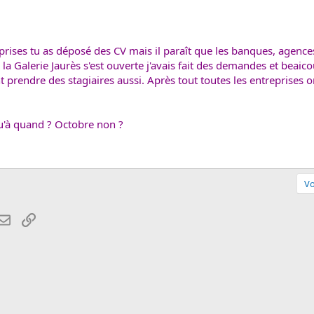
reprises tu as déposé des CV mais il paraît que les banques, agen
 la Galerie Jaurès s'est ouverte j'avais fait des demandes et beai
rendre des stagiaires aussi. Après tout toutes les entreprises ont
qu'à quand ? Octobre non ?
Vo
atsApp
Email
Lien