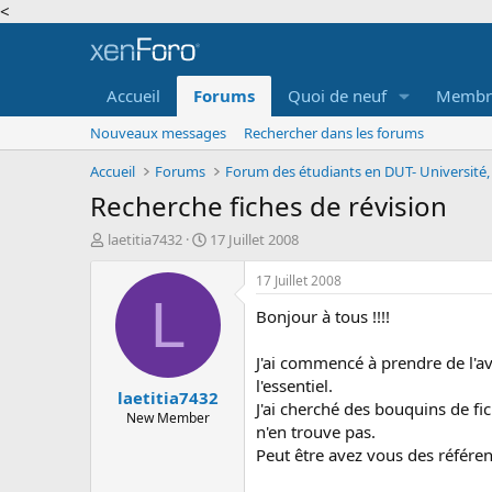
<
Accueil
Forums
Quoi de neuf
Membr
Nouveaux messages
Rechercher dans les forums
Accueil
Forums
Recherche fiches de révision
A
D
laetitia7432
17 Juillet 2008
u
a
t
t
17 Juillet 2008
e
e
L
Bonjour à tous !!!!
u
d
r
e
d
d
J'ai commencé à prendre de l'ava
e
é
l'essentiel.
laetitia7432
l
b
J'ai cherché des bouquins de fi
a
u
New Member
n'en trouve pas.
d
t
Peut être avez vous des référ
i
s