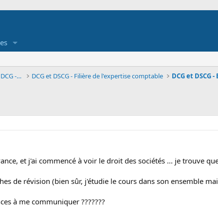
es
Forum des étudiants en DUT- Université, DCG - DSCG
DCG et DSCG - Filière de l'expertise comptable
nce, et j'ai commencé à voir le droit des sociétés ... je trouve que
ches de révision (bien sûr, j'étudie le cours dans son ensemble ma
ences à me communiquer ???????