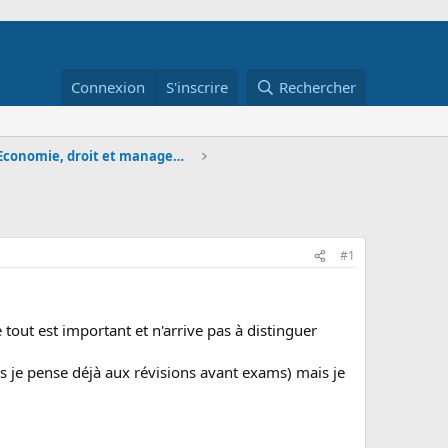
Connexion
S'inscrire
Rechercher
DCG et DSCG - Economie, droit et management
#1
 tout est important et n'arrive pas à distinguer
is je pense déjà aux révisions avant exams) mais je