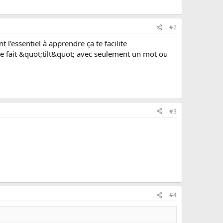
#2
 l'essentiel à apprendre ça te facilite
te fait &quot;tilt&quot; avec seulement un mot ou
#3
#4