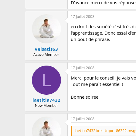
c
D'avance merci de vos réponses
u
s
17 Juillet 2008
s
i
en droit des société c'est très 
o
l'apprentissage. Donc essai d'e
n
un bout de phrase.
Velsatis63
Active Member
17 Juillet 2008
L
Merci pour le conseil, je vais vo
Tout me paraît essentiel !
Bonne soirée
laetitia7432
New Member
17 Juillet 2008
laetitia7432 link=topic=86322.m