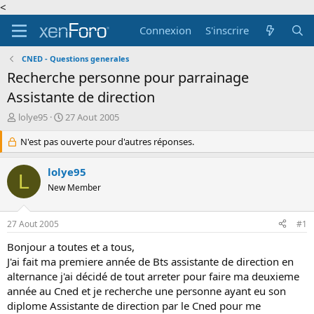
<
Connexion
S'inscrire
CNED - Questions generales
Recherche personne pour parrainage
Assistante de direction
A
D
lolye95
27 Aout 2005
u
a
t
N'est pas ouverte pour d'autres réponses.
t
e
e
u
d
lolye95
L
r
e
New Member
d
d
e
é
l
b
27 Aout 2005
#1
a
u
d
t
Bonjour a toutes et a tous,
i
J'ai fait ma premiere année de Bts assistante de direction en
s
alternance j'ai décidé de tout arreter pour faire ma deuxieme
c
année au Cned et je recherche une personne ayant eu son
u
diplome Assistante de direction par le Cned pour me
s