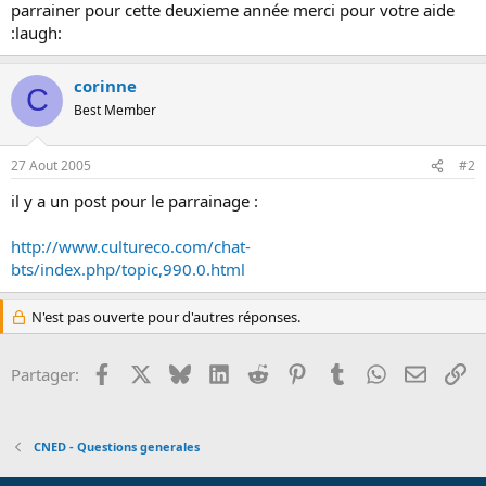
s
parrainer pour cette deuxieme année merci pour votre aide
i
:laugh:
o
n
corinne
C
Best Member
27 Aout 2005
#2
il y a un post pour le parrainage :
http://www.cultureco.com/chat-
bts/index.php/topic,990.0.html
N'est pas ouverte pour d'autres réponses.
Facebook
X
Bluesky
LinkedIn
Reddit
Pinterest
Tumblr
WhatsApp
Email
Li
Partager:
CNED - Questions generales