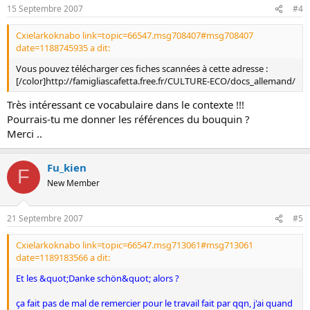
15 Septembre 2007
#4
Cxielarkoknabo link=topic=66547.msg708407#msg708407
date=1188745935 a dit:
Vous pouvez télécharger ces fiches scannées à cette adresse :
[/color]http://famigliascafetta.free.fr/CULTURE-ECO/docs_allemand/
Très intéressant ce vocabulaire dans le contexte !!!
Pourrais-tu me donner les références du bouquin ?
Merci ..
Fu_kien
F
New Member
21 Septembre 2007
#5
Cxielarkoknabo link=topic=66547.msg713061#msg713061
date=1189183566 a dit:
Et les &quot;Danke schön&quot; alors ?
ça fait pas de mal de remercier pour le travail fait par qqn, j'ai quand