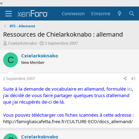
<
Connexion
S'inscrire
BTS - Allemand
Ressources de Chielarkoknabo : allemand
A
D
Cxielarkoknabo
2 Septembre 2007
u
a
t
t
Cxielarkoknabo
C
e
e
New Member
u
d
r
e
d
d
2 Septembre 2007
#1
e
é
l
b
Suite à la demande de vocabulaire en allemand, formulée
ici
,
a
u
j'ai décidé de vous faire partager quelques trucs d'allemand
d
t
que j'ai récupérés de-ci de-là.
i
s
Vous pouvez télécharger ces fiches scannées à cette adresse :
c
http://famigliascafetta.free.fr/CULTURE-ECO/docs_allemand/
u
s
s
Cxielarkoknabo
i