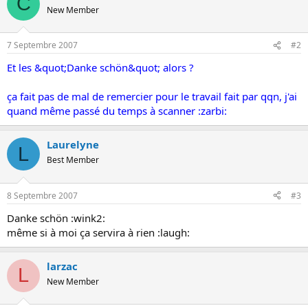
C
o
New Member
n
7 Septembre 2007
#2
Et les &quot;Danke schön&quot; alors ?
ça fait pas de mal de remercier pour le travail fait par qqn, j'ai
quand même passé du temps à scanner :zarbi:
Laurelyne
L
Best Member
8 Septembre 2007
#3
Danke schön :wink2:
même si à moi ça servira à rien :laugh:
larzac
L
New Member