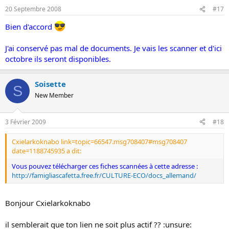
20 Septembre 2008
#17
Bien d'accord
J'ai conservé pas mal de documents. Je vais les scanner et d'ici
octobre ils seront disponibles.
Soisette
S
New Member
3 Février 2009
#18
Cxielarkoknabo link=topic=66547.msg708407#msg708407
date=1188745935 a dit:
Vous pouvez télécharger ces fiches scannées à cette adresse :
http://famigliascafetta.free.fr/CULTURE-ECO/docs_allemand/
Bonjour Cxielarkoknabo
il semblerait que ton lien ne soit plus actif ?? :unsure: