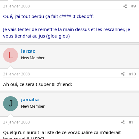
21 Janvier 2008
#9
Oué, j'ai tout perdu ça fait c**** :tickedoff:
Je vais tenter de remettre la main dessus et les rescanner, je
vous tiendrai au jus (glou glou)
larzac
L
New Member
21 Janvier 2008
#10
Ah oui, ce serait super !!! :friend:
jamalia
J
New Member
27 Janvier 2008
#11
Quelqu'un aurait la liste de ce vocabualire ca m'aiderait
beaucoup!!!! MERCI