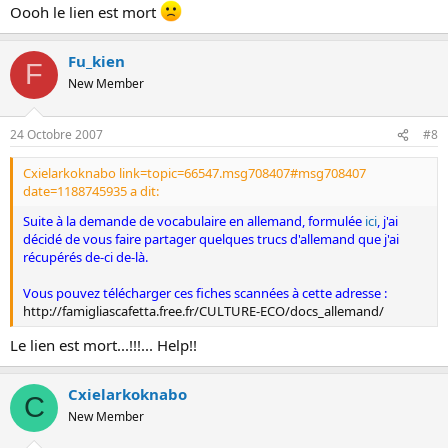
Oooh le lien est mort
Fu_kien
F
New Member
24 Octobre 2007
#8
Cxielarkoknabo link=topic=66547.msg708407#msg708407
date=1188745935 a dit:
Suite à la demande de vocabulaire en allemand, formulée
ici
, j'ai
décidé de vous faire partager quelques trucs d'allemand que j'ai
récupérés de-ci de-là.
Vous pouvez télécharger ces fiches scannées à cette adresse :
http://famigliascafetta.free.fr/CULTURE-ECO/docs_allemand/
Le lien est mort...!!!... Help!!
Cxielarkoknabo
C
New Member