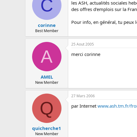
C
c
les ASH, actualités sociales he
u
des offres d'emplois sur la Fran
s
s
Pour info, en général, tu peux l
i
corinne
o
Best Member
n
25 Aout 2005
A
merci corinne
AMEL
New Member
27 Mars 2006
Q
par Internet
www.ash.tm.fr/fr
quicherche1
New Member