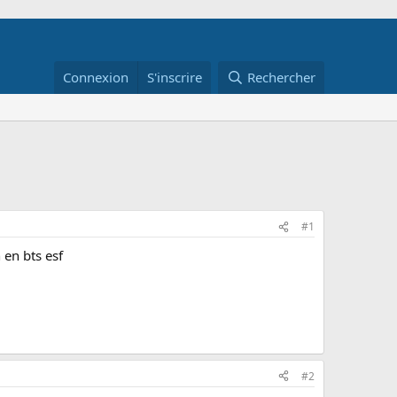
Connexion
S'inscrire
Rechercher
#1
 en bts esf
#2