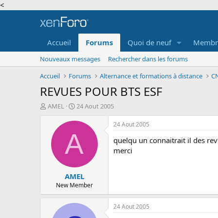
<
Accueil
Forums
Quoi de neuf
Membr
Nouveaux messages
Rechercher dans les forums
Accueil
Forums
Alternance et formations à distance
CN
REVUES POUR BTS ESF
A
D
AMEL
24 Aout 2005
u
a
t
t
24 Aout 2005
e
e
A
quelqu un connaitrait il des r
u
d
r
e
merci
d
d
e
é
AMEL
l
b
a
u
New Member
d
t
i
24 Aout 2005
s