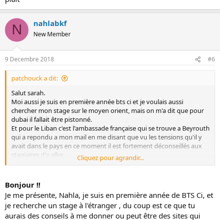
nahlabkf
N
New Member
9 Decembre 2018
#6
patchouck a dit:
Salut sarah.
Moi aussi je suis en première année bts ci et je voulais aussi
chercher mon stage sur le moyen orient, mais on m'a dit que pour
dubai il fallait être pistonné.
Et pour le Liban c'est l'ambassade française qui se trouve a Beyrouth
qui a repondu a mon mail en me disant que vu les tensions qu'il y
avait dans le pays en ce moment il est fortement déconseillés aux
stagiaires d'y aller.
Cliquez pour agrandir...
Mais ne te decourage pas tu a encore plusieurs pays où tu pourra
centrer tes recherches.
Bonjour !!
Bon courage.
Je me présente, Nahla, je suis en première année de BTS Ci, et
je recherche un stage à l'étranger , du coup est ce que tu
aurais des conseils à me donner ou peut être des sites qui