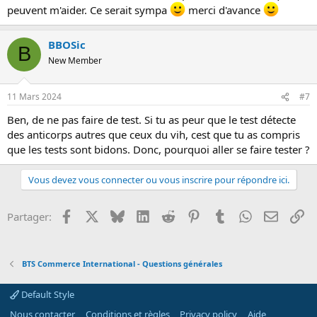
peuvent m'aider. Ce serait sympa
merci d'avance
BBOSic
B
New Member
11 Mars 2024
#7
Ben, de ne pas faire de test. Si tu as peur que le test détecte
des anticorps autres que ceux du vih, cest que tu as compris
que les tests sont bidons. Donc, pourquoi aller se faire tester ?
Vous devez vous connecter ou vous inscrire pour répondre ici.
Facebook
X
Bluesky
LinkedIn
Reddit
Pinterest
Tumblr
WhatsApp
Email
Li
Partager:
BTS Commerce International - Questions générales
Default Style
Nous contacter
Conditions et règles
Privacy policy
Aide