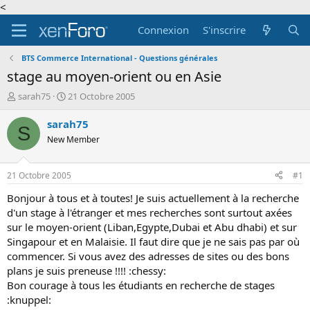
<
Connexion
S'inscrire
BTS Commerce International - Questions générales
stage au moyen-orient ou en Asie
A
D
sarah75
21 Octobre 2005
u
a
t
t
sarah75
S
e
e
New Member
u
d
r
e
d
d
21 Octobre 2005
#1
e
é
l
b
Bonjour à tous et à toutes! Je suis actuellement à la recherche
a
u
d'un stage à l'étranger et mes recherches sont surtout axées
d
t
sur le moyen-orient (Liban,Egypte,Dubai et Abu dhabi) et sur
i
Singapour et en Malaisie. Il faut dire que je ne sais pas par où
s
commencer. Si vous avez des adresses de sites ou des bons
c
plans je suis preneuse !!!! :chessy:
u
s
Bon courage à tous les étudiants en recherche de stages
s
:knuppel:
i