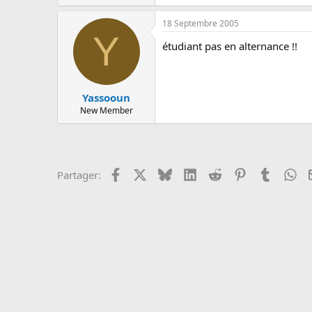
c
u
18 Septembre 2005
s
Y
s
étudiant pas en alternance !!
i
o
n
Yassooun
New Member
Facebook
X
Bluesky
LinkedIn
Reddit
Pinterest
Tumblr
Wh
Partager: