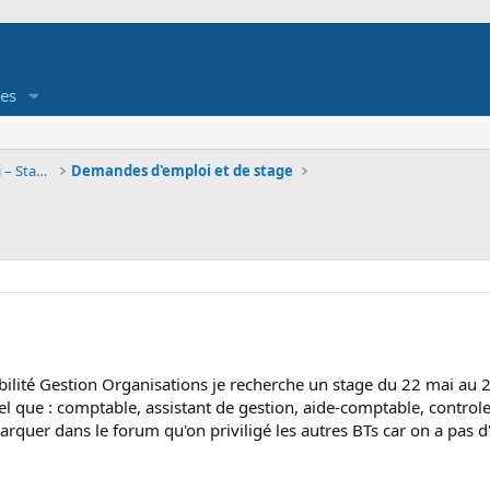
es
Job étudiant - Offre et demande d'emploi – Stage
Demandes d'emploi et de stage
ilité Gestion Organisations je recherche un stage du 22 mai au 23
el que : comptable, assistant de gestion, aide-comptable, control
arquer dans le forum qu'on priviligé les autres BTs car on a pas d'