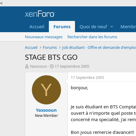
<
Accueil
Forums
Quoi de neuf
Membr
Nouveaux messages
Rechercher dans les forums
Accueil
Forums
STAGE BTS CGO
A
D
Yassooun
17 Septembre 2005
u
a
t
t
17 Septembre 2005
e
e
Y
bonjour,
u
d
r
e
d
d
e
é
Je suis étudiant en BTS Comptab
Yassooun
l
b
ouvert à n'importe quel poste t
a
u
New Member
concerné ma specialité, j'ai rem
d
t
i
s
Bon jvous remercie d'avance!!!