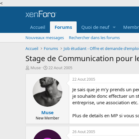
<
Accueil
Forums
Quoi de neuf
Membr
Nouveaux messages
Rechercher dans les forums
Accueil
Forums
Stage de Communication pour l
A
D
Muse
22 Aout 2005
u
a
t
t
22 Aout 2005
e
e
Je sais que je m'y prends un pe
u
d
r
e
je souhaite donc effectuer un 
d
d
entreprise, une association etc.
e
é
Muse
l
b
Plus de details en MP si vous 
a
u
New Member
d
t
i
26 Aout 2005
s