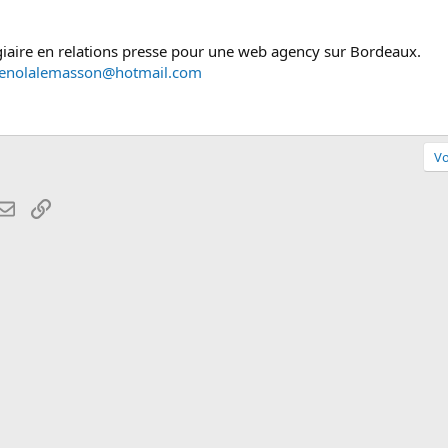
agiaire en relations presse pour une web agency sur Bordeaux.
enolalemasson@hotmail.com
Vo
atsApp
Email
Lien