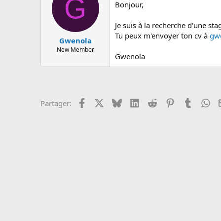
G
c
Bonjour,
u
s
Je suis à la recherche d'une st
s
Tu peux m'envoyer ton cv à
gw
i
Gwenola
o
New Member
n
Gwenola
Facebook
X
Bluesky
LinkedIn
Reddit
Pinterest
Tumblr
Wh
Partager: