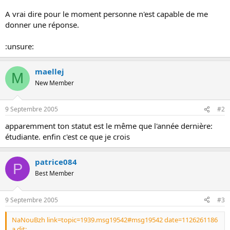
o
A vrai dire pour le moment personne n'est capable de me
n
donner une réponse.
:unsure:
maellej
M
New Member
9 Septembre 2005
#2
apparemment ton statut est le même que l'année dernière:
étudiante. enfin c'est ce que je crois
patrice084
P
Best Member
9 Septembre 2005
#3
NaNouBzh link=topic=1939.msg19542#msg19542 date=1126261186
a dit: