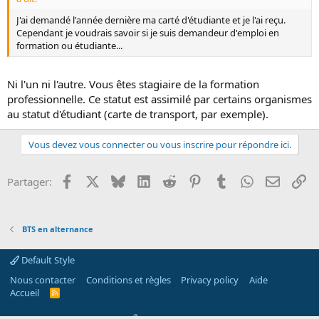
J'ai demandé l'année dernière ma carté d'étudiante et je l'ai reçu.
Cependant je voudrais savoir si je suis demandeur d'emploi en
formation ou étudiante...
Ni l'un ni l'autre. Vous êtes stagiaire de la formation
professionnelle. Ce statut est assimilé par certains organismes
au statut d'étudiant (carte de transport, par exemple).
Vous devez vous connecter ou vous inscrire pour répondre ici.
Facebook
X
Bluesky
LinkedIn
Reddit
Pinterest
Tumblr
WhatsApp
Email
Li
Partager:
BTS en alternance
Default Style
Nous contacter
Conditions et règles
Privacy policy
Aide
Accueil
R
S
S
®
Community platform by XenForo
© 2010-2026 XenForo Ltd.