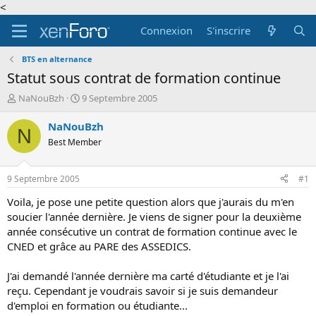
<
Connexion
S'inscrire
BTS en alternance
Statut sous contrat de formation continue
A
D
NaNouBzh
9 Septembre 2005
u
a
t
t
NaNouBzh
N
e
e
Best Member
u
d
r
e
d
d
9 Septembre 2005
#1
e
é
l
b
Voila, je pose une petite question alors que j'aurais du m'en
a
u
soucier l'année dernière. Je viens de signer pour la deuxième
d
t
année consécutive un contrat de formation continue avec le
i
CNED et grâce au PARE des ASSEDICS.
s
c
J'ai demandé l'année dernière ma carté d'étudiante et je l'ai
u
s
reçu. Cependant je voudrais savoir si je suis demandeur
s
d'emploi en formation ou étudiante...
i