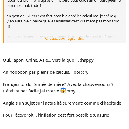
japon ou la chine !!! aprés en histoire peut etre l'union européenne
comme d'habitude !
en gestion : 20/80 c'est fort possible apré les calcul moi j'espère qu'il
y en aura plein,parce que les analyses c'est vraiment pas mon truc
!!!
français : j'espère que ça sera moins tordu que le sujet de l'année
Cliquez pour agrandir...
derniére!
anglais et math ça sera au pif
Oui, Japon, Chine, Asie... vers là quoi... :happy:
droit eco : alors la aucune idée !!!
Ah nooooon pas pleins de calculs...lool :cry:
Ca fait plaisir quelqu'un qui passe le bac pro commerce !!!! je me
sent moins seule d'un coup !!!! :wink2: tu fait quoi après ton bac?
Français tordu l'année dernière? Avec la chauve-souris ?
C'était super facile j'ai trouvé
hmy:
Anglais un sujet sur l'actualité surement; comme d'habitude...
Pour l'éco/droit... l'inflation c'est fort possible :unsure: