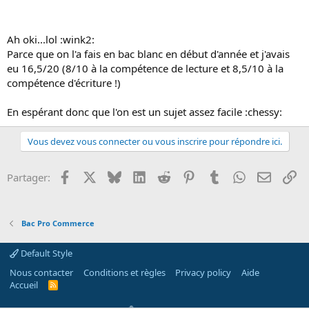
Ah oki...lol :wink2:
Parce que on l'a fais en bac blanc en début d'année et j'avais
eu 16,5/20 (8/10 à la compétence de lecture et 8,5/10 à la
compétence d'écriture !)
En espérant donc que l'on est un sujet assez facile :chessy:
Vous devez vous connecter ou vous inscrire pour répondre ici.
Facebook
X
Bluesky
LinkedIn
Reddit
Pinterest
Tumblr
WhatsApp
Email
Li
Partager:
Bac Pro Commerce
Default Style
Nous contacter
Conditions et règles
Privacy policy
Aide
Accueil
R
S
S
®