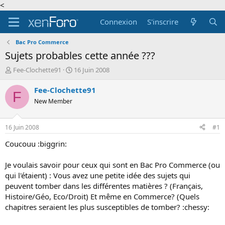
<
Connexion
S'inscrire
Bac Pro Commerce
Sujets probables cette année ???
A
D
Fee-Clochette91
16 Juin 2008
u
a
t
t
Fee-Clochette91
F
e
e
New Member
u
d
r
e
d
d
16 Juin 2008
#1
e
é
l
b
Coucouu :biggrin:
a
u
d
t
Je voulais savoir pour ceux qui sont en Bac Pro Commerce (ou
i
qui l'étaient) : Vous avez une petite idée des sujets qui
s
peuvent tomber dans les différentes matières ? (Français,
c
Histoire/Géo, Eco/Droit) Et même en Commerce? (Quels
u
s
chapitres seraient les plus susceptibles de tomber? :chessy:
s
i