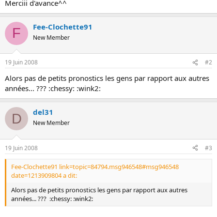
Merciii d'avance^^
o
n
Fee-Clochette91
F
New Member
19 Juin 2008
#2
Alors pas de petits pronostics les gens par rapport aux autres
années... ??? :chessy: :wink2:
del31
D
New Member
19 Juin 2008
#3
Fee-Clochette91 link=topic=84794.msg946548#msg946548
date=1213909804 a dit:
Alors pas de petits pronostics les gens par rapport aux autres
années... ??? :chessy: :wink2: