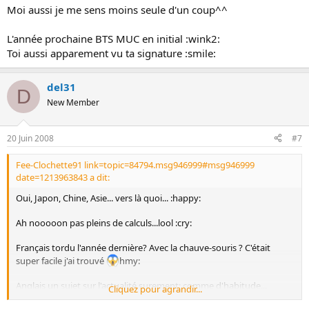
Moi aussi je me sens moins seule d'un coup^^
L'année prochaine BTS MUC en initial :wink2:
Toi aussi apparement vu ta signature :smile:
del31
D
New Member
20 Juin 2008
#7
Fee-Clochette91 link=topic=84794.msg946999#msg946999
date=1213963843 a dit:
Oui, Japon, Chine, Asie... vers là quoi... :happy:
Ah nooooon pas pleins de calculs...lool :cry:
Français tordu l'année dernière? Avec la chauve-souris ? C'était
super facile j'ai trouvé
hmy:
Anglais un sujet sur l'actualité surement; comme d'habitude...
Cliquez pour agrandir...