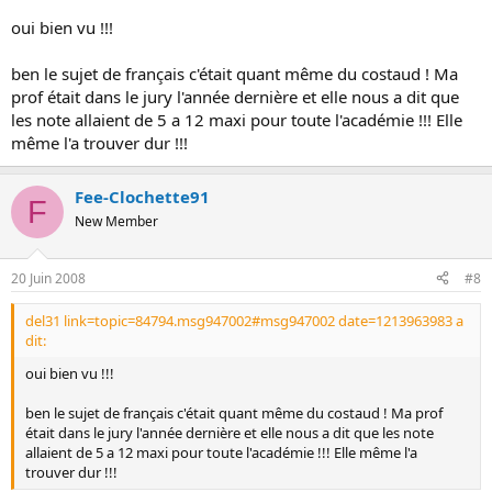
Pour l'éco/droit... l'inflation c'est fort possible :unsure:
oui bien vu !!!
Moi aussi je me sens moins seule d'un coup^^
ben le sujet de français c'était quant même du costaud ! Ma
prof était dans le jury l'année dernière et elle nous a dit que
L'année prochaine BTS MUC en initial :wink2:
les note allaient de 5 a 12 maxi pour toute l'académie !!! Elle
Toi aussi apparement vu ta signature :smile:
même l'a trouver dur !!!
Fee-Clochette91
F
New Member
20 Juin 2008
#8
del31 link=topic=84794.msg947002#msg947002 date=1213963983 a
dit:
oui bien vu !!!
ben le sujet de français c'était quant même du costaud ! Ma prof
était dans le jury l'année dernière et elle nous a dit que les note
allaient de 5 a 12 maxi pour toute l'académie !!! Elle même l'a
trouver dur !!!