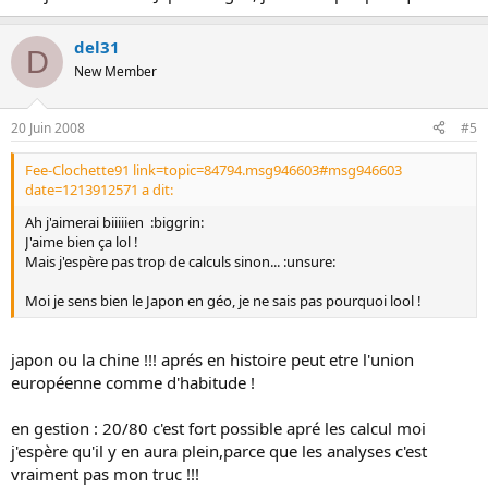
del31
D
New Member
20 Juin 2008
#5
Fee-Clochette91 link=topic=84794.msg946603#msg946603
date=1213912571 a dit:
Ah j'aimerai biiiiien :biggrin:
J'aime bien ça lol !
Mais j'espère pas trop de calculs sinon... :unsure:
Moi je sens bien le Japon en géo, je ne sais pas pourquoi lool !
japon ou la chine !!! aprés en histoire peut etre l'union
européenne comme d'habitude !
en gestion : 20/80 c'est fort possible apré les calcul moi
j'espère qu'il y en aura plein,parce que les analyses c'est
vraiment pas mon truc !!!