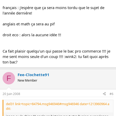
français : j'espère que ça sera moins tordu que le sujet de
l'année derniére!
anglais et math ça sera au pif
droit eco : alors la aucune idée !!!
Ca fait plaisir quelqu'un qui passe le bac pro commerce !!!! je
me sent moins seule d'un coup !!!! :wink2: tu fait quoi après
ton bac?
Fee-Clochette91
F
New Member
20 Juin 2008
#6
del31 link=topic=84794.msg946946#msg946946 date=1213960964 a
dit: