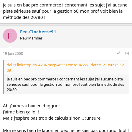
je suis en bac pro commerce ! concernant les sujet j'ai aucune
piste sérieuse sauf pour la gestion où mon prof voit bien la
méthode des 20/80 !
Fee-Clochette91
F
New Member
19 Juin 2008
#4
del31 link=topic=84794.msg946551#msg946551 date=1213909895 a
dit:
je suis en bac pro commerce ! concernant les sujet j'ai aucune piste
sérieuse sauf pour la gestion où mon prof voit bien la méthode des
20/80 !
Ah j'aimerai biiiiien :biggrin:
J'aime bien ça lol !
Mais j'espère pas trop de calculs sinon... :unsure:
Moi je sens bien le Japon en géo, je ne sais pas pourquoi lool !