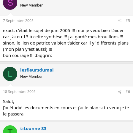
S
New Member
7 Septembre 2005
#5
exact, c'était le sujet de juin 2005 !!! moi je veux bien t'aider
car j'ai eu 13 à cette synthèse !!! j'ai gardé mes brouillons !!!
sinon, le lien de patrice va bien t'aider car il y' différents plans
(mon plan y'est aussi) !!!
bon courage !!! :biggrin:
lesfleursdumal
L
New Member
18 Septembre 2005
#6
Salut,
J'ai étudié les documents en cours et j'ai le plan si tu veux je te
le passerai
titounne 83
T