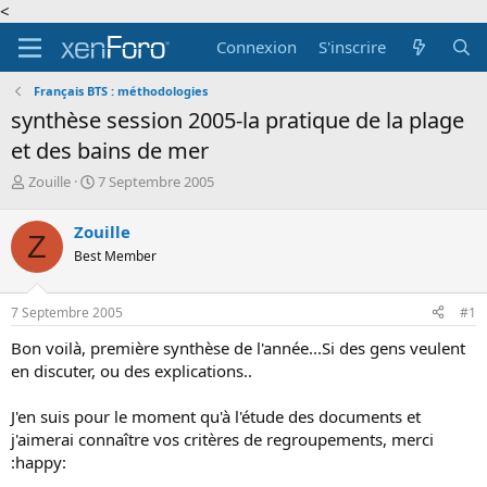
<
Connexion
S'inscrire
Français BTS : méthodologies
synthèse session 2005-la pratique de la plage
et des bains de mer
A
D
Zouille
7 Septembre 2005
u
a
t
t
Zouille
Z
e
e
Best Member
u
d
r
e
d
d
7 Septembre 2005
#1
e
é
l
b
Bon voilà, première synthèse de l'année...Si des gens veulent
a
u
en discuter, ou des explications..
d
t
i
J'en suis pour le moment qu'à l'étude des documents et
s
c
j'aimerai connaître vos critères de regroupements, merci
u
:happy:
s