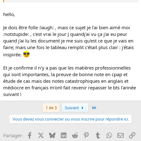
t'applique la méthode, quelque soit le sujet (et son intérêt), tu peux
t'en sortir honorablement...
Je répète souvent à mes étudiants quil est très facile de gagner des
hello,
points dans les matières professionnelles (actions+cas
pratique+étude de cas) et qu'il est encore plus facile d'en perdre à
Je dois être folle :laugh: , mais ce sujet je l'ai bien aimé moi
cause des matières générales (français et droit).
:notstupide: , c'est vrai le jour J quandj'ai vu ça j'ai eu peur
J'ai rarement vu des étudiants ratés leur BTS à cause d'une
quand j'ai lu les document je me suis qu'est ce que je vais en
mauvaise note en Action (CPAP/EPS) ou en Cas pratique (ABI/PTP),
par contre j'en vois beaucoup qui le ratent à cause du français.
faire; mais une fois le tableau remplit c'était plus clair : j'étais
Ce qui est désolant vu que c'est moi leur prof' (z'avaient qu'à
inspirée.
écouter :tickedoff: !)
Et je confirme il n'y a pas que les matières professionnelles
qui sont importantes, la preuve de bonne note en cpap et
étude de cas mais des notes catastrophiques en anglais et
médiocre en français m'ont fait revenir repasser le bts l'année
suivant !
Dernier
1 de 3
Suivant
Vous devez vous connecter ou vous inscrire pour répondre ici.
Facebook
X
Bluesky
LinkedIn
Reddit
Pinterest
Tumblr
WhatsApp
Email
Li
Partager: