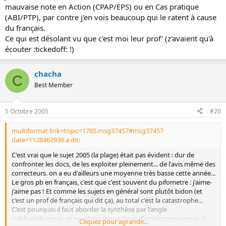
mauvaise note en Action (CPAP/EPS) ou en Cas pratique
(ABI/PTP), par contre j'en vois beaucoup qui le ratent à cause
du français.
Ce qui est désolant vu que c'est moi leur prof' (z'avaient qu'à
écouter :tickedoff: !)
chacha
C
Best Member
5 Octobre 2005
#20
multiformat link=topic=1785.msg37457#msg37457
date=1128462938 a dit:
C'est vrai que le sujet 2005 (la plage) était pas évident : dur de
confronter les docs, de les exploiter pleinement... de l'avis même des
correcteurs. on a eu d'ailleurs une moyenne très basse cette année...
Le gros pb en français, c'est que c'est souvent du pifometre : j'aime-
j'aime pas ! Et comme les sujets en général sont plutôt bidon (et
c'est un prof de français qui dit ça), au total c'est la catastrophe...
C'est pourquoi il faut aborder la synthèse par l'angle
méthodologique, et pas thématique (trop d'implication perso). Si
Cliquez pour agrandir...