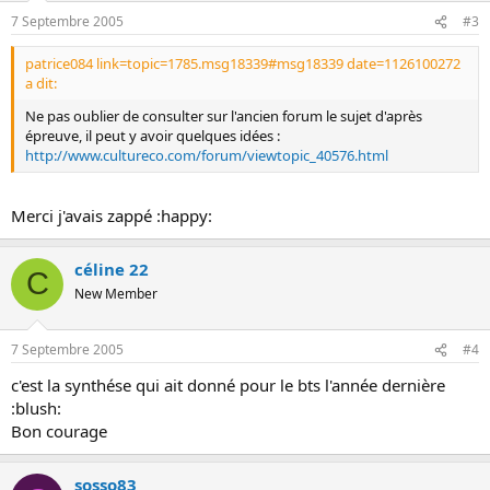
7 Septembre 2005
#3
patrice084 link=topic=1785.msg18339#msg18339 date=1126100272
a dit:
Ne pas oublier de consulter sur l'ancien forum le sujet d'après
épreuve, il peut y avoir quelques idées :
http://www.cultureco.com/forum/viewtopic_40576.html
Merci j'avais zappé :happy:
céline 22
C
New Member
7 Septembre 2005
#4
c'est la synthése qui ait donné pour le bts l'année dernière
:blush:
Bon courage
sosso83