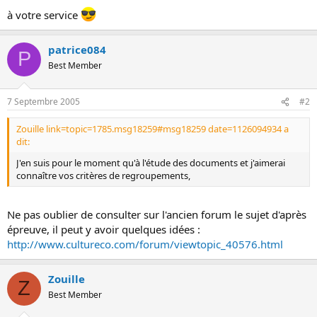
s
à votre service
i
o
n
patrice084
P
Best Member
7 Septembre 2005
#2
Zouille link=topic=1785.msg18259#msg18259 date=1126094934 a
dit:
J'en suis pour le moment qu'à l'étude des documents et j'aimerai
connaître vos critères de regroupements,
Ne pas oublier de consulter sur l'ancien forum le sujet d'après
épreuve, il peut y avoir quelques idées :
http://www.cultureco.com/forum/viewtopic_40576.html
Zouille
Z
Best Member