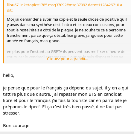
lilou67 link=topic=1785.msg37092#msg37092 date=1128426710 a
dit:
Moi j'ai demander à avoir ma copie et la seule chose de positive qu'il
y avais dans ma synthèse c'est l'intro et les deux conclusions, pour
tout le reste j'étais à côté de la plaque. je ne souhaite ça a personne
franchement parce que ça déstabilise grave, j'angoisse pour cette
année en français, mais grave.
en plus pour l'instant au GRETA ils peuvent pas me fixer d'heure de
cours, car le vendredi apreme (seul jour ou je suis dispo) et ben ya
Cliquez pour agrandir...
pas de formateur.
pour l'instant je travaille toute seule, sans savoir si ce que je fais est
hello,
bien ou pas. super rassurant non?
je pense que pour le français ça dépend du sujet, il y en a qui
t'attire plus que d'autre. J'ai repasser mon BTS en candidat
libre et pour le français j'ai fais la touriste car en parrallele je
préparais le dpecf. Et ça c'est très bien passé, il ne faut pas
stresser.
Bon courage