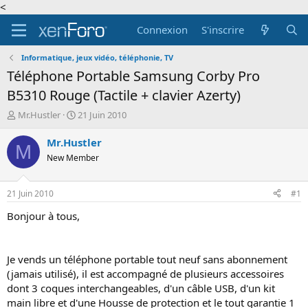
<
Connexion
S'inscrire
Informatique, jeux vidéo, téléphonie, TV
Téléphone Portable Samsung Corby Pro
B5310 Rouge (Tactile + clavier Azerty)
A
D
Mr.Hustler
21 Juin 2010
u
a
t
t
Mr.Hustler
M
e
e
New Member
u
d
r
e
d
d
21 Juin 2010
#1
e
é
l
b
Bonjour à tous,
a
u
d
t
i
Je vends un téléphone portable tout neuf sans abonnement
s
(jamais utilisé), il est accompagné de plusieurs accessoires
c
dont 3 coques interchangeables, d'un câble USB, d'un kit
u
s
main libre et d'une Housse de protection et le tout garantie 1