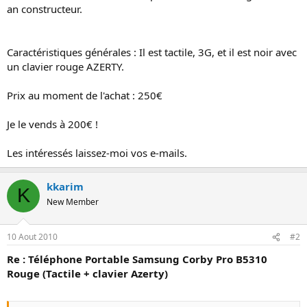
s
an constructeur.
i
o
n
Caractéristiques générales : Il est tactile, 3G, et il est noir avec
un clavier rouge AZERTY.
Prix au moment de l'achat : 250€
Je le vends à 200€ !
Les intéressés laissez-moi vos e-mails.
kkarim
K
New Member
10 Aout 2010
#2
Re : Téléphone Portable Samsung Corby Pro B5310
Rouge (Tactile + clavier Azerty)