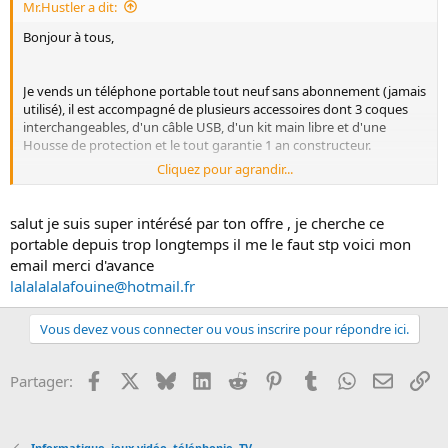
Mr.Hustler a dit:
Bonjour à tous,
Je vends un téléphone portable tout neuf sans abonnement (jamais
utilisé), il est accompagné de plusieurs accessoires dont 3 coques
interchangeables, d'un câble USB, d'un kit main libre et d'une
Housse de protection et le tout garantie 1 an constructeur.
Cliquez pour agrandir...
Caractéristiques générales : Il est tactile, 3G, et il est noir avec un
clavier rouge AZERTY.
salut je suis super intérésé par ton offre , je cherche ce
portable depuis trop longtemps il me le faut stp voici mon
Prix au moment de l'achat : 250€
email merci d'avance
lalalalalafouine@hotmail.fr
Je le vends à 200€ !
Les intéressés laissez-moi vos e-mails.
Vous devez vous connecter ou vous inscrire pour répondre ici.
Facebook
X
Bluesky
LinkedIn
Reddit
Pinterest
Tumblr
WhatsApp
Email
Li
Partager:
Informatique, jeux vidéo, téléphonie, TV