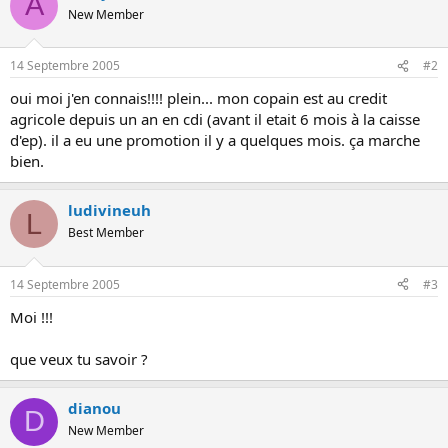
A
o
New Member
n
14 Septembre 2005
#2
oui moi j'en connais!!!! plein... mon copain est au credit
agricole depuis un an en cdi (avant il etait 6 mois à la caisse
d'ep). il a eu une promotion il y a quelques mois. ça marche
bien.
ludivineuh
L
Best Member
14 Septembre 2005
#3
Moi !!!
que veux tu savoir ?
dianou
D
New Member