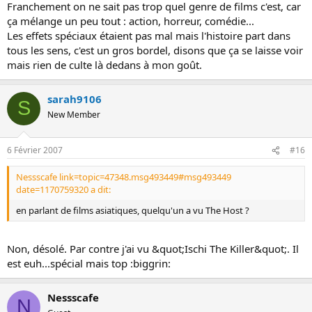
Franchement on ne sait pas trop quel genre de films c'est, car
ça mélange un peu tout : action, horreur, comédie...
Les effets spéciaux étaient pas mal mais l'histoire part dans
tous les sens, c'est un gros bordel, disons que ça se laisse voir
mais rien de culte là dedans à mon goût.
sarah9106
S
New Member
6 Février 2007
#16
Nessscafe link=topic=47348.msg493449#msg493449
date=1170759320 a dit:
en parlant de films asiatiques, quelqu'un a vu The Host ?
Non, désolé. Par contre j'ai vu &quot;Ischi The Killer&quot;. Il
est euh...spécial mais top :biggrin:
Nessscafe
N