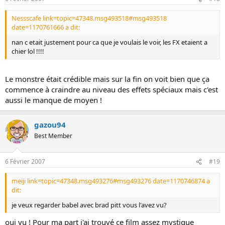
Nessscafe link=topic=47348.msg493518#msg493518
date=1170761666 a dit:
nan c etait justement pour ca que je voulais le voir, les FX etaient a
chier lol !!!!
Le monstre était crédible mais sur la fin on voit bien que ça
commence à craindre au niveau des effets spéciaux mais c'est
aussi le manque de moyen !
gazou94
Best Member
6 Février 2007
#19
meiji link=topic=47348.msg493276#msg493276 date=1170746874 a
dit:
je veux regarder babel avec brad pitt vous l'avez vu?
oui vu ! Pour ma part j'ai trouvé ce film assez mystique