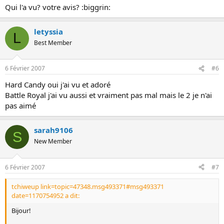
Qui l'a vu? votre avis? :biggrin:
letyssia
L
Best Member
6 Février 2007
#6
Hard Candy oui j'ai vu et adoré
Battle Royal j'ai vu aussi et vraiment pas mal mais le 2 je n'ai
pas aimé
sarah9106
S
New Member
6 Février 2007
#7
tchiweup link=topic=47348.msg493371#msg493371
date=1170754952 a dit:
Bijour!