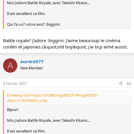
Moi j'adore Battle Royale, avec Takeshi Kitano...
Il est excellent ce film.
Qui l'a vu? votre avis? :biggrin:
Battle royale? J'adore :biggrin: J'aime beaucoup le cinéma
coréen et japonais (&quot;old boy&quot; j'ai bcp aimé aussi).
aurore577
A
New Member
6 Février 2007
#8
tchiweup link=topic=47348.msg493371#msg493371
date=1170754952 a dit:
Bijour!
Moi j'adore Battle Royale, avec Takeshi Kitano...
Il est excellent ce film.