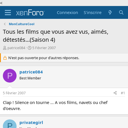
<
Connexion
S'inscrire
MonCultureCool
Tous les films que vous avez vus, aimés,
détestés...(Saison 4)
A
D
patrice084
5 Février 2007
u
a
t
N'est pas ouverte pour d'autres réponses.
t
e
e
u
d
patrice084
r
e
P
d
Best Member
d
e
é
l
b
5 Février 2007
#1
a
u
d
t
Clap ! Silence on tourne ... A vos films, navets ou chef
i
d'oeuvre.
s
c
u
privategirl
P
s