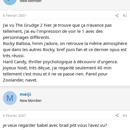
New Member
s
i
o
6 Février 2007
#2
n
J'ai vu The Grudge 2 hier. Je trouve que ça n'avance pas
tellement, j'ai eu l'impression de voir le 1 avec des
personnages différents.
Rocky Balboa, hmm j'adore, on retrouve la même atmosphère
que dans les autres Rocky, bref jsuis fan et ce dernier opus est
très réussi.
Hard Candy, thriller psychologique à découvrir d'urgence.
Joyeux Noël, très déçue, j'ai regardé seulement 40 min
tellement c'est mou et il ne se passe rien. Pareil pour
Zoolander, navet.
meiji
M
New Member
6 Février 2007
#3
je veux regarder babel avec brad pitt vous l'avez vu?