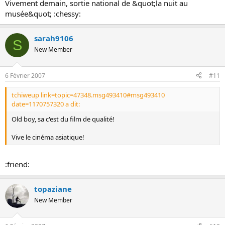
Vivement demain, sortie national de &quot;la nuit au
musée&quot; :chessy:
sarah9106
S
New Member
6 Février 2007
#11
tchiweup link=topic=47348.msg493410#msg493410
date=1170757320 a dit:
Old boy, sa c'est du film de qualité!
Vive le cinéma asiatique!
:friend:
topaziane
New Member