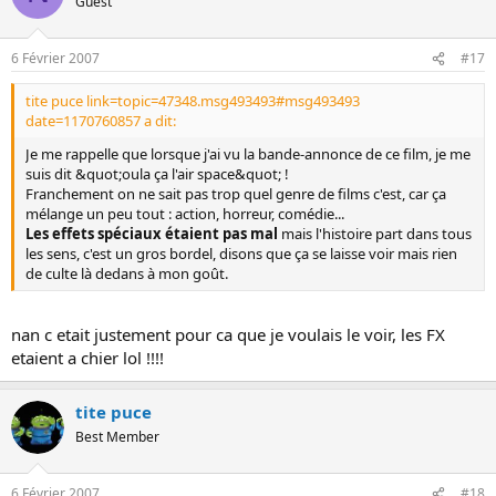
Guest
6 Février 2007
#17
tite puce link=topic=47348.msg493493#msg493493
date=1170760857 a dit:
Je me rappelle que lorsque j'ai vu la bande-annonce de ce film, je me
suis dit &quot;oula ça l'air space&quot; !
Franchement on ne sait pas trop quel genre de films c'est, car ça
mélange un peu tout : action, horreur, comédie...
Les effets spéciaux étaient pas mal
mais l'histoire part dans tous
les sens, c'est un gros bordel, disons que ça se laisse voir mais rien
de culte là dedans à mon goût.
nan c etait justement pour ca que je voulais le voir, les FX
etaient a chier lol !!!!
tite puce
Best Member
6 Février 2007
#18