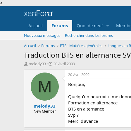
<
Accueil
Forums
Quoi de neuf
Membr
Nouveaux messages
Rechercher dans les forums
Accueil
Forums
BTS - Matières générales
Langues en BT
Traduction BTS en alternance S
A
D
melody33
20 Avril 2009
u
a
t
t
20 Avril 2009
e
e
M
Bonjour,
u
d
r
e
d
d
Quelqu'un pourrait-il me donne
e
é
Formation en alternance
melody33
l
b
BTS en alternance
a
u
New Member
Svp ?
d
t
Merci d'avance
i
s