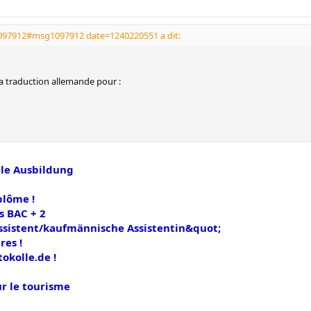
097912#msg1097912 date=1240220551 a dit:
a traduction allemande pour :
le Ausbildung
plôme !
s BAC + 2
sistent/kaufmännische Assistentin&quot;
res !
tokolle.de !
ur le tourisme