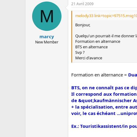
c
21 Avril 2009
u
M
s
melody33 link=topic=97515.msg1
s
i
Bonjour,
o
n
Quelqu'un pourrait-il me donner l
marcy
Formation en alternance
New Member
BTS en alternance
Svp ?
Merci d'avance
Formation en alternance =
Dua
BTS, on ne connaît pas ce di
Il correspond aux formation
de &quot;kaufmännischer As
+ la spécialisation, entre aut
voir, le cas échéant ...unipro
Ex.: Touristikassistent/in po