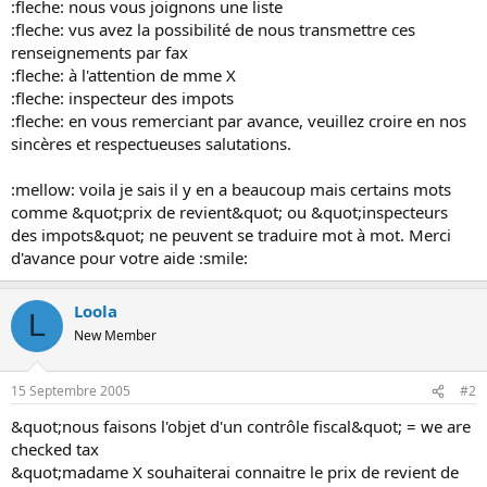
:fleche: nous vous joignons une liste
o
:fleche: vus avez la possibilité de nous transmettre ces
n
renseignements par fax
:fleche: à l'attention de mme X
:fleche: inspecteur des impots
:fleche: en vous remerciant par avance, veuillez croire en nos
sincères et respectueuses salutations.
:mellow: voila je sais il y en a beaucoup mais certains mots
comme &quot;prix de revient&quot; ou &quot;inspecteurs
des impots&quot; ne peuvent se traduire mot à mot. Merci
d'avance pour votre aide :smile:
Loola
L
New Member
15 Septembre 2005
#2
&quot;nous faisons l'objet d'un contrôle fiscal&quot; = we are
checked tax
&quot;madame X souhaiterai connaitre le prix de revient de