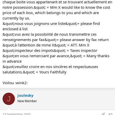
chaque boite vous appartenant et se trouvant actuellement en
notre possession.&quot; = Mm X would like to know the cost
price of each box, which belongs to you and which are
currently by us.
&quot;nous vous joignons une liste&quot;= please find
enclosed à list
&quot;vus avez la possibilité de nous transmettre ces
renseignements par fax&quot;= please answer by fax return
&quot;à l'attention de mme X&quot; = ATT. Mm X
&quot;inspecteur des impots&quot; = Taxes inspector
&quot;en vous remerciant par avance,&quot; = Many thanks
in advance
&quot;veuillez croire en nos sincères et respectueuses
salutations.&quot; = Yours Faithfully
Voilou :wink2:
joulesky
J
New Member
15 Septembre 2005
#3