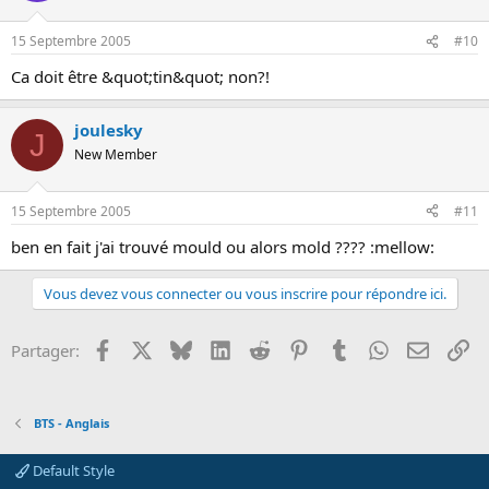
15 Septembre 2005
#10
Ca doit être &quot;tin&quot; non?!
joulesky
J
New Member
15 Septembre 2005
#11
ben en fait j'ai trouvé mould ou alors mold ???? :mellow:
Vous devez vous connecter ou vous inscrire pour répondre ici.
Facebook
X
Bluesky
LinkedIn
Reddit
Pinterest
Tumblr
WhatsApp
Email
Li
Partager:
BTS - Anglais
Default Style