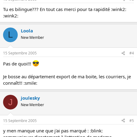
Tu es bilingue??? En tout cas merci pour ta rapidité :wink2:
:wink2:
Loola
L
New Member
15 Septembre 2005
#4
Pas de quoi!!!
Je bosse au département export de ma boite, les courriers, je
connaît!!! :smile:
joulesky
J
New Member
15 Septembre 2005
#5
y men manque une que j'ai pas marqué : :blink:
communiquer directement à l'attention de madame