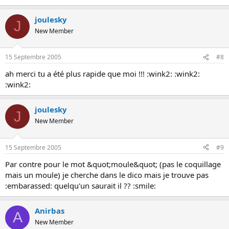
joulesky
J
New Member
15 Septembre 2005
#8
ah merci tu a été plus rapide que moi !!! :wink2: :wink2:
:wink2:
joulesky
J
New Member
15 Septembre 2005
#9
Par contre pour le mot &quot;moule&quot; (pas le coquillage
mais un moule) je cherche dans le dico mais je trouve pas
:embarassed: quelqu'un saurait il ?? :smile:
Anirbas
A
New Member