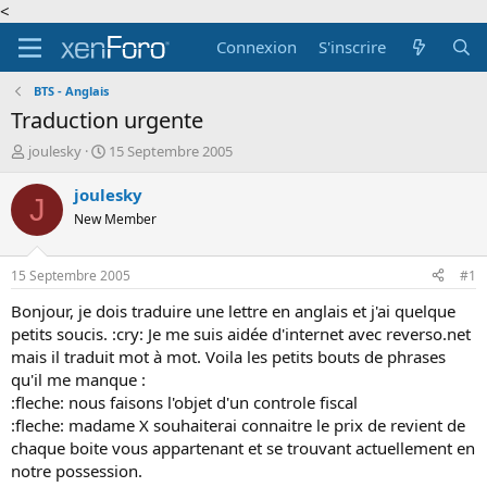
<
Connexion
S'inscrire
BTS - Anglais
Traduction urgente
A
D
joulesky
15 Septembre 2005
u
a
t
t
joulesky
J
e
e
New Member
u
d
r
e
d
d
15 Septembre 2005
#1
e
é
l
b
Bonjour, je dois traduire une lettre en anglais et j'ai quelque
a
u
petits soucis. :cry: Je me suis aidée d'internet avec reverso.net
d
t
mais il traduit mot à mot. Voila les petits bouts de phrases
i
qu'il me manque :
s
:fleche: nous faisons l'objet d'un controle fiscal
c
:fleche: madame X souhaiterai connaitre le prix de revient de
u
s
chaque boite vous appartenant et se trouvant actuellement en
s
notre possession.
i