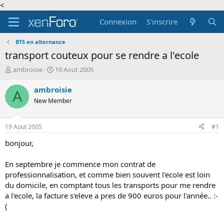
<
Connexion
S'inscrire
BTS en alternance
transport couteux pour se rendre a l'ecole
A
D
ambroisie
19 Aout 2005
u
a
t
t
ambroisie
A
e
e
New Member
u
d
r
e
d
d
19 Aout 2005
#1
e
é
l
b
bonjour,
a
u
d
t
En septembre je commence mon contrat de
i
professionnalisation, et comme bien souvent l'ecole est loin
s
du domicile, en comptant tous les transports pour me rendre
c
a l'ecole, la facture s'eleve a pres de 900 euros pour l'année.. :-
u
s
(
s
i