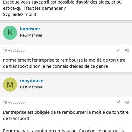
Esceque vous savez s'il est possible d'avoir des aides, et ou
o
est-ce-qu'il faut les demander ?
n
Svp, aidez moi !!
kanasucr
K
New Member
19 Aout 2005
#2
normalement l'entreprise te rembourse la moitié de ton titre
de transport sinon je ne connais d'aides de ce genre
maydouce
M
Best Member
19 Aout 2005
#3
L'entreprise est obligée de te rembourser la moitié de ton titre
de transport!
Pour ma part, avant mon embauche, j'ai négocié pour qu'ils