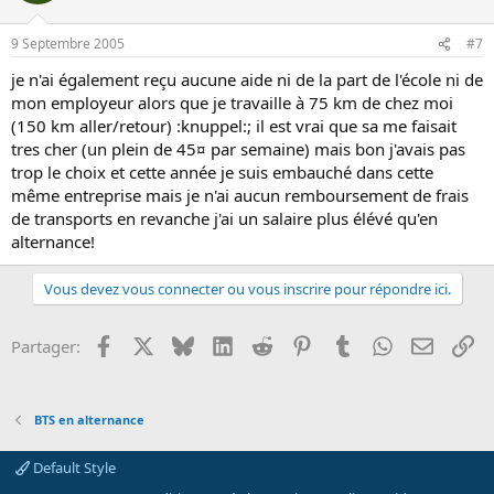
9 Septembre 2005
#7
je n'ai également reçu aucune aide ni de la part de l'école ni de
mon employeur alors que je travaille à 75 km de chez moi
(150 km aller/retour) :knuppel:; il est vrai que sa me faisait
tres cher (un plein de 45¤ par semaine) mais bon j'avais pas
trop le choix et cette année je suis embauché dans cette
même entreprise mais je n'ai aucun remboursement de frais
de transports en revanche j'ai un salaire plus élévé qu'en
alternance!
Vous devez vous connecter ou vous inscrire pour répondre ici.
Facebook
X
Bluesky
LinkedIn
Reddit
Pinterest
Tumblr
WhatsApp
Email
Li
Partager:
BTS en alternance
Default Style