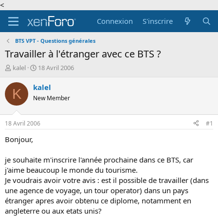
<
Connexion
S'inscrire
BTS VPT - Questions générales
Travailler à l'étranger avec ce BTS ?
A
D
kalel
18 Avril 2006
u
a
t
t
kalel
K
e
e
New Member
u
d
r
e
d
d
18 Avril 2006
#1
e
é
l
b
Bonjour,
a
u
d
t
je souhaite m'inscrire l'année prochaine dans ce BTS, car
i
j'aime beaucoup le monde du tourisme.
s
Je voudrais avoir votre avis : est il possible de travailler (dans
c
une agence de voyage, un tour operator) dans un pays
u
s
étranger apres avoir obtenu ce diplome, notamment en
s
angleterre ou aux etats unis?
i