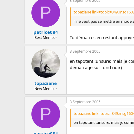
3 Septembre 2005
P
topaziane link=topic=849.msg160
il ne veut pas se mettre en mode san
patrice084
Tu démarres en restant appuyer o
Best Member
3 Septembre 2005
en tapotant :unsure: mais je c
démarrage sur fond noir)
topaziane
New Member
3 Septembre 2005
P
topaziane link=topic=849.msg160
en tapotant :unsure: mais je comm
patrice084