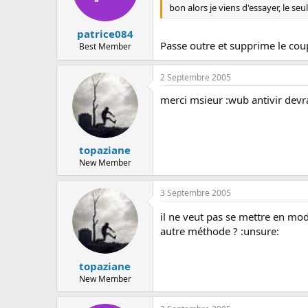
bon alors je viens d'essayer, le seu
patrice084
Passe outre et supprime le coup
Best Member
2 Septembre 2005
merci msieur :wub antivir devrai
topaziane
New Member
3 Septembre 2005
il ne veut pas se mettre en mode 
autre méthode ? :unsure:
topaziane
New Member