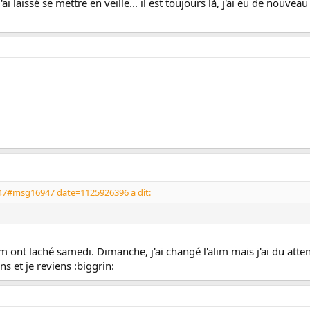
'ai laissé se mettre en veille... il est toujours là, j'ai eu de nouveau
47#msg16947 date=1125926396 a dit:
ont laché samedi. Dimanche, j'ai changé l'alim mais j'ai du att
ons et je reviens :biggrin: