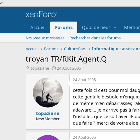
<
Accueil
Forums
Quoi de neuf
Membr
Nouveaux messages
Rechercher dans les forums
Accueil
Forums
CultureCool
Informatique: assistanc
troyan TR/RKit.Agent.Q
A
D
topaziane
24 Aout 2005
u
a
t
t
24 Aout 2005
e
e
cette fois ci c'est pour moi :lau
u
d
r
e
cette gentille bestiole m'enqui
d
d
de même m'en débarrasser, l'aler
e
é
adaware.... je n'arrive pas à fai
topaziane
l
b
l'installer, que ce soit avec IE o
a
u
New Member
que faire ? merci de votre aide
d
t
i
s
24 Aout 2005