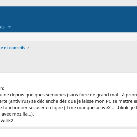
es
e et conseils
gh:
quine depuis quelques semaines (sans faire de grand mal - à priori 
te (antivirus) se déclenche dès que je laisse mon PC se mettre en v
re fonctionner secuser en ligne (il me manque activeX ... :blink: je 
u avec mozilla...).
 :wink2: