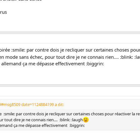
irus
 soirée :smile: par contre dois je recliquer sur certaines choses pou
 en mode sans échec, pour tout dire je ne connais rien.... :blink: :l
n allemand ça me dépasse effectivement :biggrin:
9#msg8509 date=1124884199 a dit:
rée :smile: par contre dois je recliquer sur certaines choses pour réactiver la 
 tout dire je ne connais rien.... :blink: :laugh
llemand ça me dépasse effectivement :biggrin: