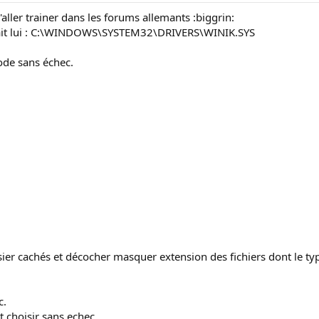
d'aller trainer dans les forums allemants :biggrin:
ait lui : C:\WINDOWS\SYSTEM32\DRIVERS\WINIK.SYS
ode sans échec.
ssier cachés et décocher masquer extension des fichiers dont le ty
c.
 choisir sans echec