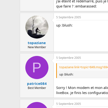
j'ai éteint et redémarré, puis je l
que faire ? :embarassed:
5 Septembre 2005
up :blush:
topaziane
New Member
5 Septembre 2005
P
topaziane link=topic=849.msg169
up :blush:
patrice084
Sorry ! Mon modem et mon alim 
Best Member
liveBox. je finis les configurati
5 Septembre 2005