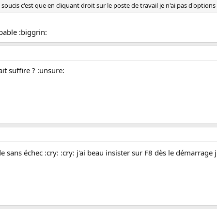
l soucis c'est que en cliquant droit sur le poste de travail je n'ai pas d'optio
able :biggrin:
t suffire ? :unsure:
sans échec :cry: :cry: j'ai beau insister sur F8 dès le démarrage ju