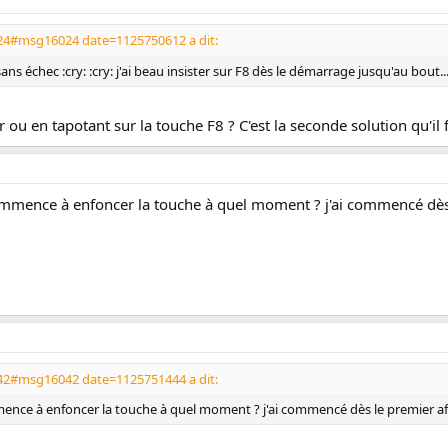
24#msg16024 date=1125750612 a dit:
s échec :cry: :cry: j'ai beau insister sur F8 dès le démarrage jusqu'au bout.....
u en tapotant sur la touche F8 ? C'est la seconde solution qu'il f
ommence à enfoncer la touche à quel moment ? j'ai commencé dès 
42#msg16042 date=1125751444 a dit:
ence à enfoncer la touche à quel moment ? j'ai commencé dès le premier aff