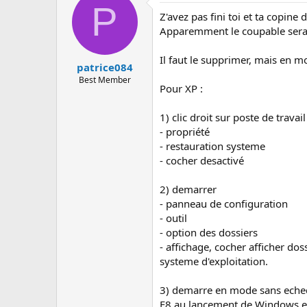
c
P
u
Z'avez pas fini toi et ta copine 
s
Apparemment le coupable ser
s
i
Il faut le supprimer, mais en m
o
patrice084
n
Best Member
Pour XP :
1) clic droit sur poste de travail
- propriété
- restauration systeme
- cocher desactivé
2) demarrer
- panneau de configuration
- outil
- option des dossiers
- affichage, cocher afficher do
systeme d'exploitation.
3) demarre en mode sans eche
F8 au lancement de Windows et