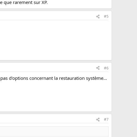
lle que rarement sur XP.
#5
#6
ai pas d'options concernant la restauration système...
#7