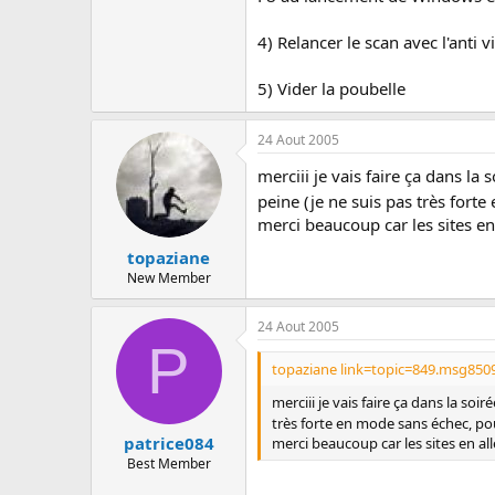
4) Relancer le scan avec l'anti v
5) Vider la poubelle
24 Aout 2005
merciii je vais faire ça dans la
peine (je ne suis pas très forte
merci beaucoup car les sites e
topaziane
New Member
24 Aout 2005
P
topaziane link=topic=849.msg850
merciii je vais faire ça dans la soi
très forte en mode sans échec, pour
patrice084
merci beaucoup car les sites en a
Best Member