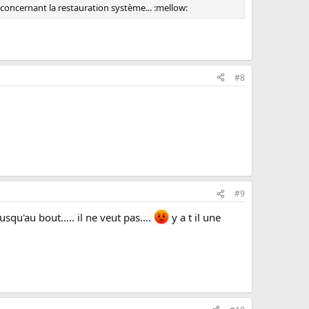
ns concernant la restauration système... :mellow:
#8
#9
squ'au bout..... il ne veut pas....
y a t il une