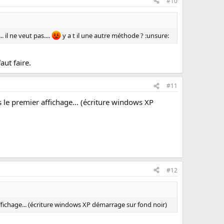
#10
 il ne veut pas....
y a t il une autre méthode ? :unsure:
aut faire.
#11
le premier affichage... (écriture windows XP
#12
ichage... (écriture windows XP démarrage sur fond noir)