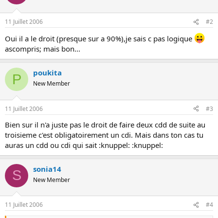
o
n
11 Juillet 2006
#2
Oui il a le droit (presque sur a 90%),je sais c pas logique
ascompris; mais bon...
poukita
P
New Member
11 Juillet 2006
#3
Bien sur il n'a juste pas le droit de faire deux cdd de suite au
troisieme c'est obligatoirement un cdi. Mais dans ton cas tu
auras un cdd ou cdi qui sait :knuppel: :knuppel:
sonia14
S
New Member
11 Juillet 2006
#4