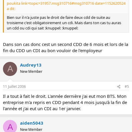
poukita link=topic=31957.msg310716#msg310716 date=1152620524
a dit:
Bien sur il n'a juste pas le droit de faire deux cdd de suite au
troisieme c'est obligatoirement un cdi. Mais dans ton cas tu auras
un cdd ou cdi qui sait :knuppel: :knuppel:
Dans son cas donc cest un second CDD de 6 mois et lors de la
fin du CDD un CDI au bon vouloir de l'employeur
Audrey13
A
New Member
11 Juillet 2006
#5
Il a tout à fait le droit. L'année dernière j'ai eut mon BTS. Mon
entreprise m'a repris en CDD pendant 4 mois jusqu'à la fin de
l'année et j'ai eut un CDI au 1er janvier.
aiden5043
A
New Member