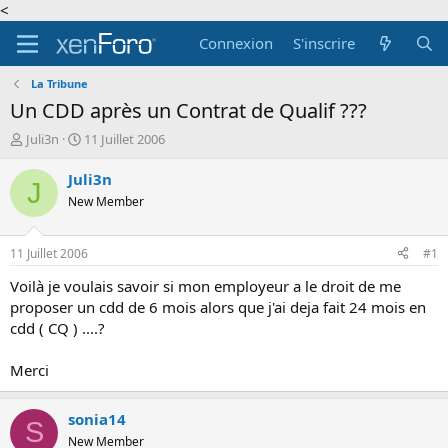
<
Connexion
S'inscrire
La Tribune
Un CDD après un Contrat de Qualif ???
A
D
Juli3n
11 Juillet 2006
u
a
t
t
Juli3n
J
e
e
New Member
u
d
r
e
d
d
11 Juillet 2006
#1
e
é
l
b
Voilà je voulais savoir si mon employeur a le droit de me
a
u
proposer un cdd de 6 mois alors que j'ai deja fait 24 mois en
d
t
cdd ( CQ ) ....?
i
s
Merci
c
u
s
sonia14
S
s
New Member
i