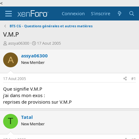
<
Connexion
S'inscrire
BTS CG - Questions générales et autres matières
V.M.P
A
D
assya06300
17 Aout 2005
u
a
t
t
assya06300
A
e
e
New Member
u
d
r
e
d
d
17 Aout 2005
#1
e
é
l
b
Que signifie V.M.P
a
u
j'ai dans mon exos :
d
t
reprises de provisions sur V.M.P
i
s
c
Tatal
T
u
New Member
s
s
i