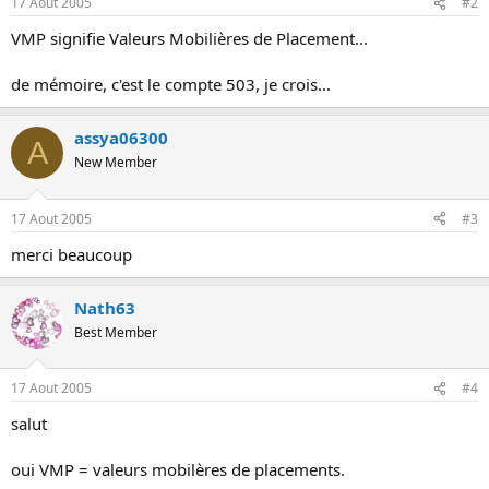
17 Aout 2005
#2
o
n
VMP signifie Valeurs Mobilières de Placement...
de mémoire, c'est le compte 503, je crois...
assya06300
A
New Member
17 Aout 2005
#3
merci beaucoup
Nath63
Best Member
17 Aout 2005
#4
salut
oui VMP = valeurs mobilères de placements.