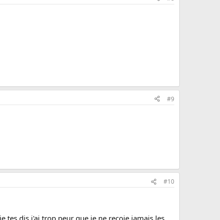
#9
#10
tes dis j'ai trop peur que je ne recoie jamais les