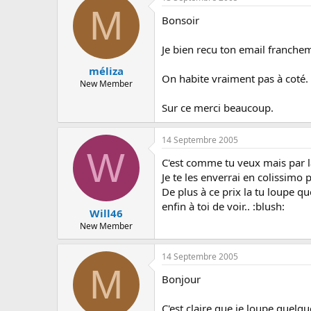
M
Bonsoir
Je bien recu ton email franchem
méliza
On habite vraiment pas à coté.
New Member
Sur ce merci beaucoup.
14 Septembre 2005
W
C'est comme tu veux mais par la
Je te les enverrai en colissimo 
De plus à ce prix la tu loupe q
enfin à toi de voir.. :blush:
Will46
New Member
14 Septembre 2005
M
Bonjour
C'est claire que je loupe quelq