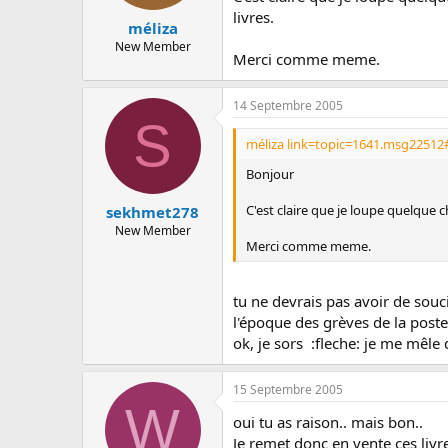
livres.
méliza
New Member
Merci comme meme.
14 Septembre 2005
S
méliza link=topic=1641.msg22512
Bonjour
C'est claire que je loupe quelque c
sekhmet278
New Member
Merci comme meme.
tu ne devrais pas avoir de soucis
l'époque des grèves de la poste
ok, je sors :fleche: je me mêle 
15 Septembre 2005
W
oui tu as raison.. mais bon..
Je remet donc en vente ces livr