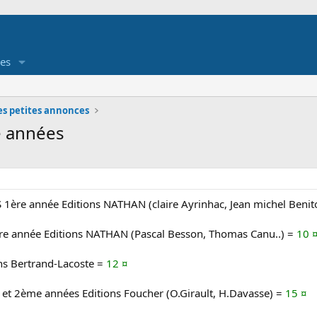
es
es petites annonces
e années
 1ère année Editions NATHAN (claire Ayrinhac, Jean michel Benito
re année Editions NATHAN (Pascal Besson, Thomas Canu..) =
10 
ns Bertrand-Lacoste =
12 ¤
 et 2ème années Editions Foucher (O.Girault, H.Davasse) =
15 ¤