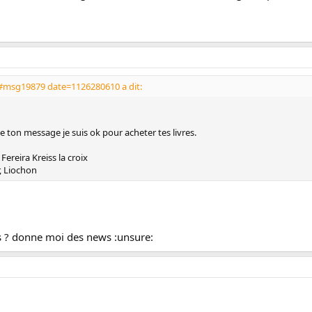
#msg19879 date=1126280610 a dit:
 ton message je suis ok pour acheter tes livres.
 Fereira Kreiss la croix
, Liochon
es ? donne moi des news :unsure: