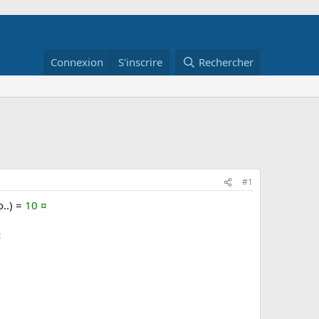
Connexion
S'inscrire
Rechercher
#1
..) =
10 ¤
¤