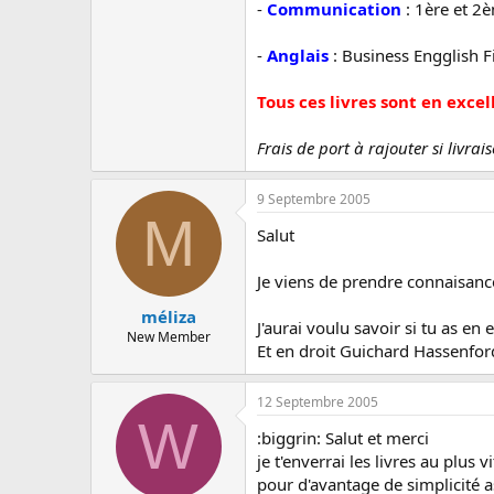
c
-
Communication
: 1ère et 2
u
s
-
Anglais
: Business Engglish F
s
i
Tous ces livres sont en excel
o
n
Frais de port à rajouter si livrai
9 Septembre 2005
M
Salut
Je viens de prendre connaisance
méliza
J'aurai voulu savoir si tu as en 
New Member
Et en droit Guichard Hassenfor
12 Septembre 2005
W
:biggrin: Salut et merci
je t'enverrai les livres au plus vi
pour d'avantage de simplicité 