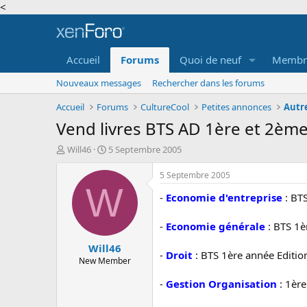
<
Accueil
Forums
Quoi de neuf
Membr
Nouveaux messages
Rechercher dans les forums
Accueil
Forums
CultureCool
Petites annonces
Autr
Vend livres BTS AD 1ère et 2èm
A
D
Will46
5 Septembre 2005
u
a
t
t
5 Septembre 2005
e
e
W
-
Economie d'entreprise
: BTS
u
d
r
e
d
d
-
Economie générale
: BTS 1è
e
é
Will46
l
b
-
Droit
: BTS 1ère année Editio
a
u
New Member
d
t
-
Gestion Organisation
: 1ère
i
s