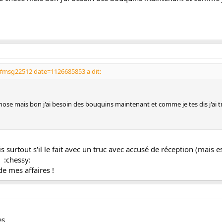
#msg22512 date=1126685853 a dit:
hose mais bon j'ai besoin des bouquins maintenant et comme je tes dis j'ai tr
 surtout s'il le fait avec un truc avec accusé de réception (mais est
 :chessy:
de mes affaires !
es