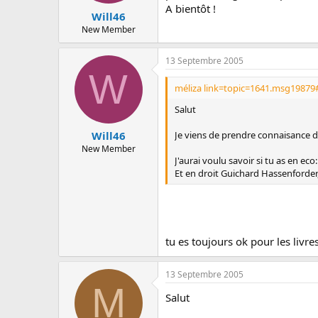
A bientôt !
Will46
New Member
13 Septembre 2005
W
méliza link=topic=1641.msg19879
Salut
Je viens de prendre connaisance de
Will46
New Member
J'aurai voulu savoir si tu as en eco:
Et en droit Guichard Hassenforder
tu es toujours ok pour les livr
13 Septembre 2005
M
Salut