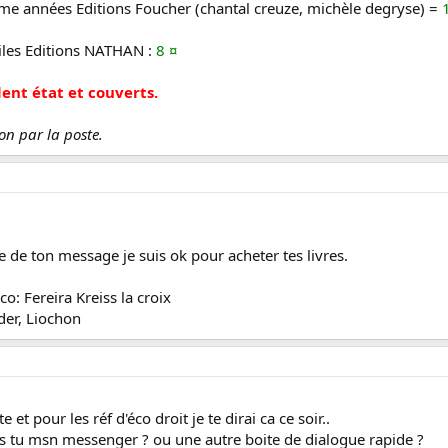
ème années Editions Foucher (chantal creuze, michèle degryse) =
iles Editions NATHAN :
8 ¤
lent état et couverts.
son par la poste.
 de ton message je suis ok pour acheter tes livres.
eco: Fereira Kreiss la croix
der, Liochon
te et pour les réf d'éco droit je te dirai ca ce soir..
as tu msn messenger ? ou une autre boite de dialogue rapide ?