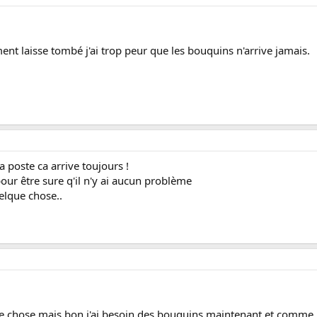
ent laisse tombé j'ai trop peur que les bouquins n'arrive jamais.
 poste ca arrive toujours !
pour être sure q'il n'y ai aucun problème
uelque chose..
ue chose mais bon j'ai besoin des bouquins maintenant et comme je 