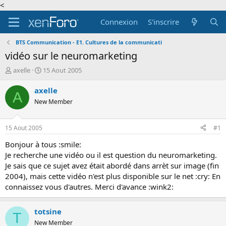
<
Connexion
S'inscrire
BTS Communication - E1. Cultures de la communicati
vidéo sur le neuromarketing
A
D
axelle
15 Aout 2005
u
a
t
t
axelle
A
e
e
New Member
u
d
r
e
d
d
15 Aout 2005
#1
e
é
l
b
Bonjour à tous :smile:
a
u
Je recherche une vidéo ou il est question du neuromarketing.
d
t
Je sais que ce sujet avez était abordé dans arrèt sur image (fin
i
2004), mais cette vidéo n'est plus disponible sur le net :cry: En
s
connaissez vous d'autres. Merci d'avance :wink2:
c
u
s
totsine
T
s
New Member
i