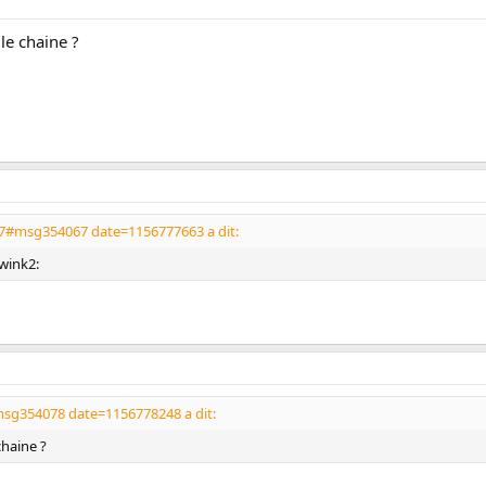
lle chaine ?
7#msg354067 date=1156777663 a dit:
wink2:
sg354078 date=1156778248 a dit:
chaine ?