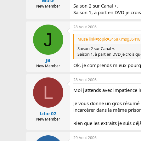
Muse
Saison 2 sur Canal +.
New Member
Saison 1, à part en DVD je crois
28 Aout 2006
J
Muse link=topic=34687.msg35418
Saison 2 sur Canal +.
Saison 1, à part en DVD je crois que
JB
Ok, je comprends mieux pourqu
New Member
28 Aout 2006
L
Moi j'attends avec impatience la
Je vous donne un gros résumé d
incarcérer dans la même prison a
Lilie 02
New Member
Rien que les extraits je suis dé
29 Aout 2006