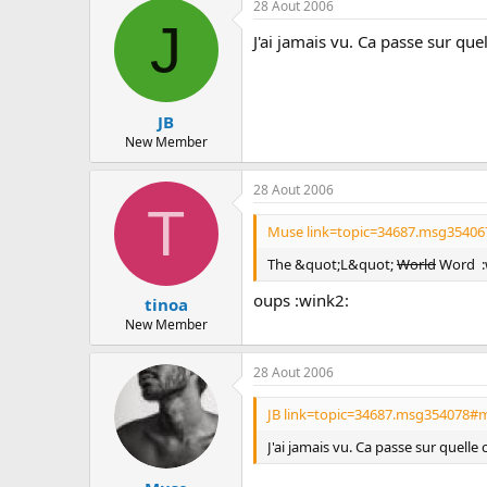
28 Aout 2006
J
J'ai jamais vu. Ca passe sur que
JB
New Member
28 Aout 2006
T
Muse link=topic=34687.msg35406
The &quot;L&quot;
World
Word :
oups :wink2:
tinoa
New Member
28 Aout 2006
JB link=topic=34687.msg354078#m
J'ai jamais vu. Ca passe sur quelle 