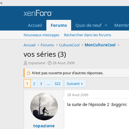
<
Accueil
Forums
Quoi de neuf
Membr
Nouveaux messages
Rechercher dans les forums
Accueil
Forums
CultureCool
MonCultureCool
vos séries (3)
A
D
topaziane
28 Aout 2006
u
a
t
N'est pas ouverte pour d'autres réponses.
t
e
e
u
d
1
2
3
...
322
Suivant
r
e
d
d
28 Aout 2006
e
é
l
b
la suite de l'épisode 2 :biggrin:
a
u
d
t
i
s
topaziane