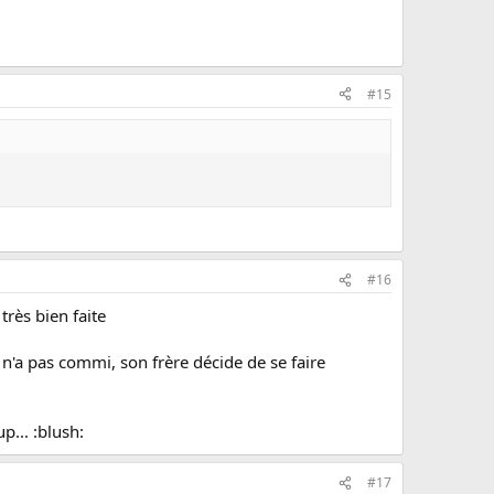
#15
#16
très bien faite
n'a pas commi, son frère décide de se faire
p... :blush:
#17