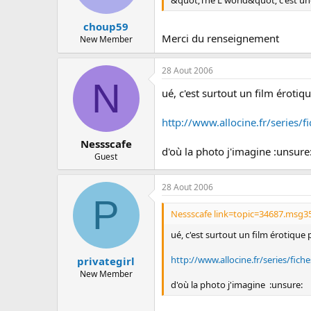
&quot;The L world&quot; c'est une
choup59
Merci du renseignement
New Member
28 Aout 2006
N
ué, c'est surtout un film éroti
http://www.allocine.fr/series/
Nessscafe
d'où la photo j'imagine :unsure
Guest
28 Aout 2006
P
Nessscafe link=topic=34687.msg3
ué, c'est surtout un film érotique
http://www.allocine.fr/series/fic
privategirl
New Member
d'où la photo j'imagine :unsure: