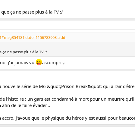
 que ça ne passe plus à la TV :/
1#msg354181 date=1156783903 a dit:
 ça ne passe plus à la TV :/
oi j'ai jamais vu
ascompris;
 nouvelle série de M6 &quot;Prison Break&quot; qui a l'air d'être 
e l'histoire : un gars est condamné à mort pour un meurtre qu'il 
fin de le faire évader...
jà accro, j'avoue que le physique du héros y est aussi pour beaucou