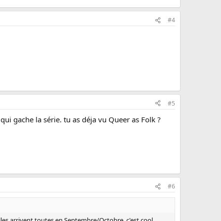
#4
#5
qui gache la série. tu as déja vu Queer as Folk ?
#6
elles arrivent toutes en Septembre/Octobre, c'est cool