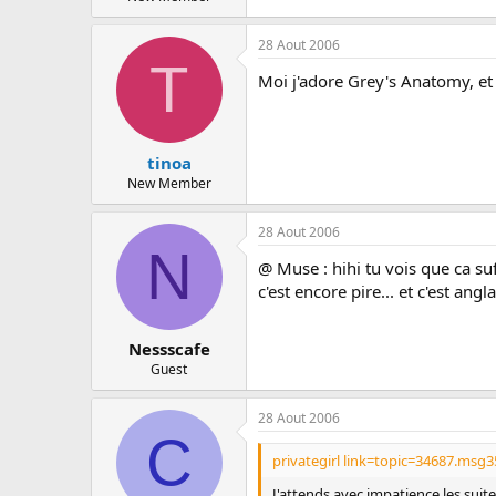
28 Aout 2006
T
Moi j'adore Grey's Anatomy, et 
tinoa
New Member
28 Aout 2006
N
@ Muse : hihi tu vois que ca suf
c'est encore pire... et c'est angl
Nessscafe
Guest
28 Aout 2006
C
privategirl link=topic=34687.ms
J'attends avec impatience les suit