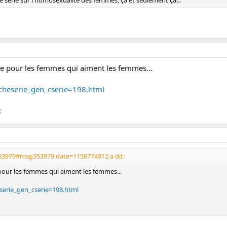
 série sur l'homosexualité des femmes, ça et seulement ça...
que pour les femmes qui aiment les femmes...
ficheserie_gen_cserie=198.html
:
53979#msg353979 date=1156774912 a dit:
 pour les femmes qui aiment les femmes...
heserie_gen_cserie=198.html