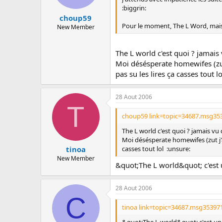
:biggrin:
choup59
Pour le moment, The L Word, mais
New Member
The L world c'est quoi ? jamais 
Moi désésperate homewifes (zut j
pas su les lires ça casses tout l
28 Aout 2006
T
choup59 link=topic=34687.msg35
The L world c'est quoi ? jamais vu 
Moi désésperate homewifes (zut j'arr
casses tout lol :unsure:
tinoa
New Member
&quot;The L world&quot; c'est 
28 Aout 2006
C
tinoa link=topic=34687.msg35397