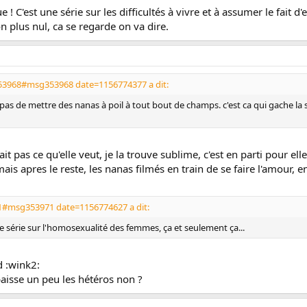
e ! C'est une série sur les difficultés à vivre et à assumer le fait 
on plus nul, ca se regarde on va dire.
53968#msg353968 date=1156774377 a dit:
 pas de mettre des nanas à poil à tout bout de champs. c'est ca qui gache la sér
it pas ce qu'elle veut, je la trouve sublime, c'est en parti pour el
. mais apres le reste, les nanas filmés en train de se faire l'amour
1#msg353971 date=1156774627 a dit:
 série sur l'homosexualité des femmes, ça et seulement ça...
 :wink2:
abaisse un peu les hétéros non ?