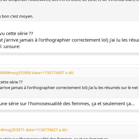
 bon c'est moyen.
vu cette série ??
'arrive jamais à l'orthographier correctement lol) j'ai lu les résum
ol :unsure:
3969#msg353969 date=1156774497 a dit:
cette série ??
ive jamais à l'orthographier correctement lol) j'ai lu les résumés sur le net de 
une série sur l'homosexualité des femmes, ça et seulement ça...
1#msg353971 date=1156774627 a dit: