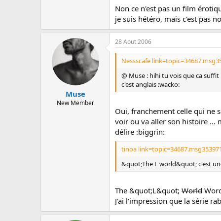
Non ce n'est pas un film érotiqu
je suis hétéro, mais c'est pas n
28 Aout 2006
Nessscafe link=topic=34687.msg3
@ Muse : hihi tu vois que ca suffit
c'est anglais :wacko:
Muse
New Member
Oui, franchement celle qui ne sa
voir ou va aller son histoire ..
délire :biggrin:
tinoa link=topic=34687.msg35397
&quot;The L world&quot; c'est une
The &quot;L&quot;
World
Word
J'ai l'impression que la série r