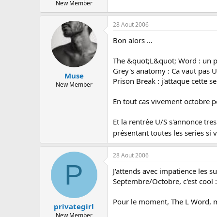
c
New Member
u
s
28 Aout 2006
s
i
Bon alors ...
o
n
The &quot;L&quot; Word : un peu
Grey's anatomy : Ca vaut pas 
Muse
Prison Break : j'attaque cette s
New Member
En tout cas vivement octobre p
Et la rentrée U/S s'annonce tres
présentant toutes les series si 
28 Aout 2006
P
J'attends avec impatience les s
Septembre/Octobre, c'est cool :
Pour le moment, The L Word, m
privategirl
New Member