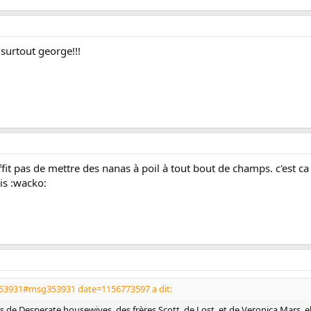
surtout george!!!
fit pas de mettre des nanas à poil à tout bout de champs. c'est ca 
ais :wacko:
g353931#msg353931 date=1156773597 a dit:
es de Desperate housewives, des frères Scott, de Lost, et de Veronica Mars, 