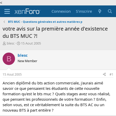
<
Connexion
S'inscrire
BTS MUC - Questions générales et autres matières p
votre avis sur la première année d'existence
du BTS MUC ?!
A
D
blesc
15 Aout 2005
u
a
t
t
blesc
B
e
e
New Member
u
d
r
e
d
d
15 Aout 2005
#1
e
é
l
b
Ancien diplômé du bts action commerciale, j'aurais aimé
a
u
savoir ce que pensaient les étudiants de cette nouvelle
d
t
formation qu'est le bts muc ? Quels stages avez vous réalisé,
i
que pensent les professionnels de votre formation ? Enfin,
s
c
selon vous, est ce véritablement la suite du BTS AC ou un
u
nouveau BTS à part entière ?
s