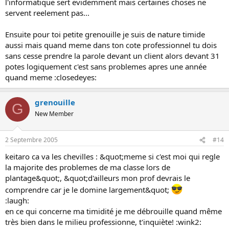
l'informatique sert evidemment mais certaines choses ne
servent reelement pas...
Ensuite pour toi petite grenouille je suis de nature timide
aussi mais quand meme dans ton cote professionnel tu dois
sans cesse prendre la parole devant un client alors devant 31
potes logiquement c'est sans problemes apres une année
quand meme :closedeyes:
grenouille
G
New Member
2 Septembre 2005
#14
keitaro ca va les chevilles : &quot;meme si c'est moi qui regle
la majorite des problemes de ma classe lors de
plantage&quot;, &quot;d'ailleurs mon prof devrais le
comprendre car je le domine largement&quot;
:laugh:
en ce qui concerne ma timidité je me débrouille quand même
très bien dans le milieu professionne, t'inquiète! :wink2: