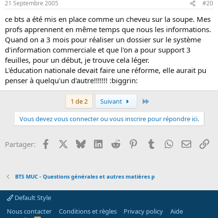
21 Septembre 2005
#20
ce bts a été mis en place comme un cheveu sur la soupe. Mes
profs apprennent en même temps que nous les informations.
Quand on a 3 mois pour réaliser un dossier sur le système
d'information commerciale et que l'on a pour support 3
feuilles, pour un début, je trouve cela léger.
L'éducation nationale devait faire une réforme, elle aurait pu
penser à quelqu'un d'autre!!!!!!! :biggrin:
Dernier
1 de 2
Suivant
Vous devez vous connecter ou vous inscrire pour répondre ici.
Facebook
X
Bluesky
LinkedIn
Reddit
Pinterest
Tumblr
WhatsApp
Email
Li
Partager:
BTS MUC - Questions générales et autres matières p
Default Style
Nous contacter
Conditions et règles
Privacy policy
Aide